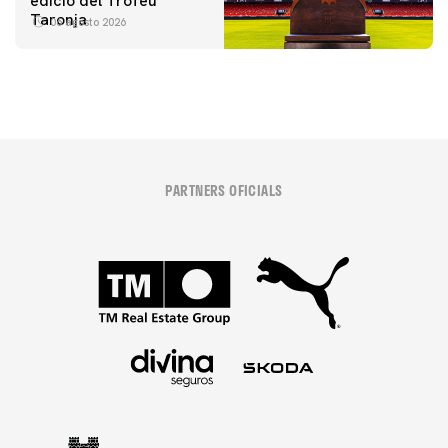
edició del Trofeu
Taronja
06 agosto 2026
PARTNERS OFICIALS