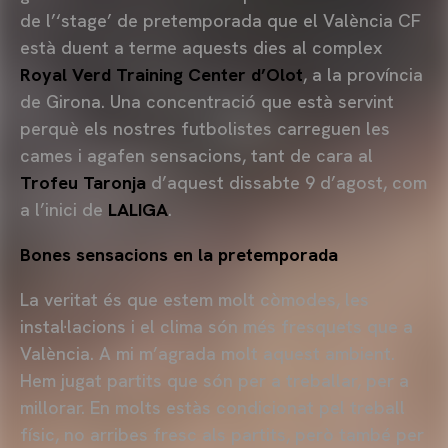
de l’‘stage’ de pretemporada que el València CF
està duent a terme aquests dies al complex
Royal Verd Training Center d’Olot
, a la província
de Girona. Una concentració que està servint
perquè els nostres futbolistes carreguen les
cames i agafen sensacions, tant de cara al
Trofeu Taronja
d’aquest dissabte 9 d’agost, com
a l’inici de
LALIGA
.
Bones sensacions en la pretemporada
La veritat és que estem molt còmodes, les
instal·lacions i el clima són més fresquets que a
València. A mi m’agrada molt aquest ambient.
Hem jugat partits que són per a treballar, per a
millorar. En molts estàs condicionat pel treball
físic, no arribes fresc als partits, però també per