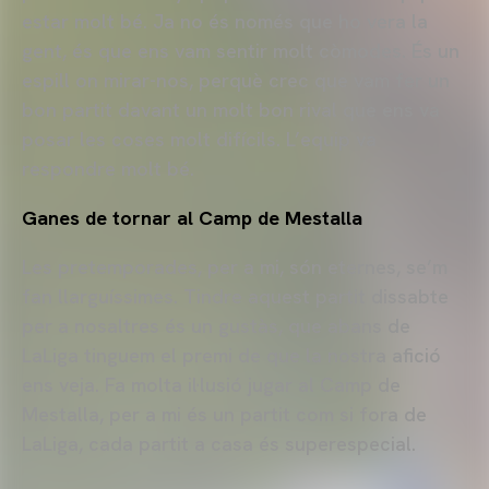
estar molt bé. Ja no és només que ho vera la
gent, és que ens vam sentir molt còmodes. És un
espill on mirar-nos, perquè crec que vam fer un
bon partit davant un molt bon rival que ens va
posar les coses molt difícils. L’equip va
respondre molt bé.
Ganes de tornar al Camp de Mestalla
Les pretemporades, per a mi, són eternes, se’m
fan llarguíssimes. Tindre aquest partit dissabte
per a nosaltres és un gustàs, que abans de
LaLiga tinguem el premi de que la nostra afició
ens veja. Fa molta il·lusió jugar al Camp de
Mestalla, per a mi és un partit com si fora de
LaLiga, cada partit a casa és superespecial.