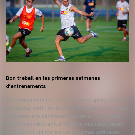
Bon treball en les primeres setmanes
d’entrenaments
A València hem fet una faena molt gran, ens ha
desgastat molt i és època d’això. En les pròximes
setmanes ens centrarem més en el futbol, les
cames van millorant, arribem a més llocs, tenim
més força i utilitzarem les pròximes setmanes