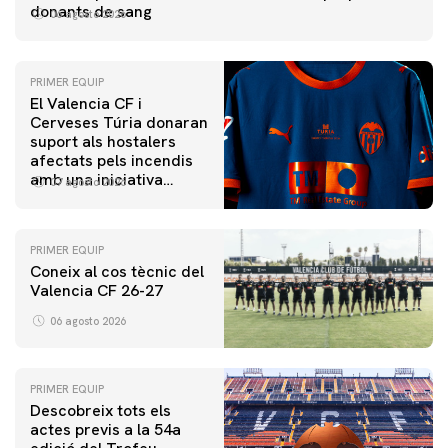
donants de sang
06 agosto 2026
PRIMER EQUIP
El Valencia CF i
Cerveses Túria donaran
suport als hostalers
afectats pels incendis
amb una iniciativa
07 agosto 2026
especial al Trofeu
Taronja
PRIMER EQUIP
Coneix al cos tècnic del
Valencia CF 26-27
06 agosto 2026
PRIMER EQUIP
Descobreix tots els
actes previs a la 54a