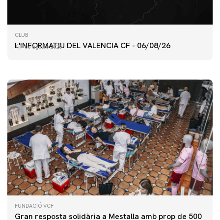
PRIMER EQUIP
CLUB
ENTRENAMENT DEL VALENCIA CF 6/8/2026
L'INFORMATIU DEL VALENCIA CF - 06/08/26
06 agosto 2026
06 agosto 2026
FUNDACIÓ VCF
Gran resposta solidària a Mestalla amb prop de 500