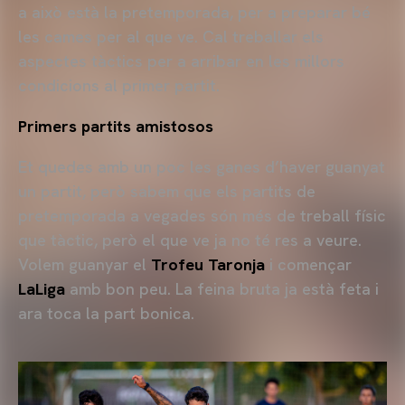
a això està la pretemporada, per a preparar bé
les cames per al que ve. Cal treballar els
aspectes tàctics per a arribar en les millors
condicions al primer partit.
Primers partits amistosos
Et quedes amb un poc les ganes d’haver guanyat
un partit, però sabem que els partits de
pretemporada a vegades són més de treball físic
que tàctic, però el que ve ja no té res a veure.
Volem guanyar el
Trofeu Taronja
i començar
LaLiga
amb bon peu. La feina bruta ja està feta i
ara toca la part bonica.