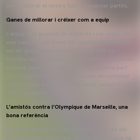
per a millorar el nostre futbol i guanyar partits.
Ganes de millorar i créixer com a equip
L’equip s’ha guanyat un respecte i cal seguir per
eixe camí. No per haver fet aquella segona volta
vol dir que anem a guanyar-ho tot. Açò es
treballa des de l’esforç i la humilitat, i si tenim la
mateixa faena i humilitat que en la segona part
de la temporada, anirà bé. Haurem de continuar
millorant per a guanyar cada partit i estar el més
amunt possible.
L’amistós contra l’Olympique de Marseille, una
bona referència
Ara toca agafar ritme de competició. El dia del
partit contra l’Olympique de Marseille l’equip va