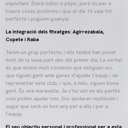
important. Eixirà millor o pitjor, però és per a
traure coses positives i que el dia 16 vaja tot
perfecte i puguem guanyar.
La integració dels fitxatges: Agirrezabala,
Copete i Raba
Tenim un grup perfecte, i ells també han posat
molt de la seua part des del primer dia. La veritat
és que estem molt contents que estiguen ací,
que siguen gent amb ganes d’ajudar l’equip i de
representar este club, i que, a més, siguen bona
gent. És una meravella. Ja s’ha vist en els partits
com poden ajudar-nos. Ens ajudaran moltíssim i
segur que serà un bon any per a ells i per a
l’equip.
El seu objectiu personal i professional per a esta