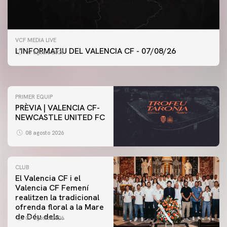
PRIMER EQUIP
VCF MEDIA LIVE
ENTRENAMENT DEL VALENCIA CF 7/8/2026
L'INFORMATIU DEL VALENCIA CF - 07/08/26
07 agosto 2026
07 agosto 2026
PRIMER EQUIP
PRÈVIA | VALENCIA CF-
NEWCASTLE UNITED FC
08 agosto 2026
CLUB
El Valencia CF i el
Valencia CF Femení
realitzen la tradicional
ofrenda floral a la Mare
de Déu dels
07 agosto 2026
Desamparats