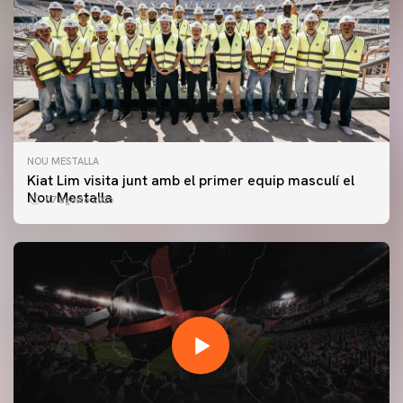
NOU MESTALLA
Kiat Lim visita junt amb el primer equip masculí el
Nou Mestalla
07 agosto 2026