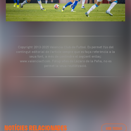
Copyright 2013-2025 Valencia Club de Futbol. Es permet l'ús del
contingut editorial de l'article sempre que es faça referència a la
seua font, a més de contindre el següent enllaç:
www.valenciacf.com. Fotografies de Lázaro de la Peña, no es
permet la seua reutilització.
VALENCIA CF
NOTÍCIES RELACIONADES
ENTRENAMENT DEL VALENCIA CF 04/03/26
VER TODAS