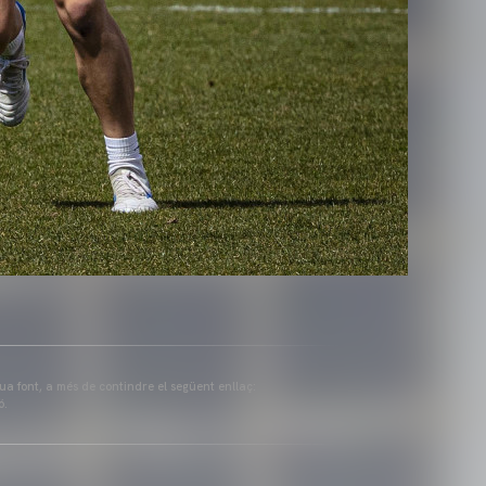
eua font, a més de contindre el següent enllaç:
ó.