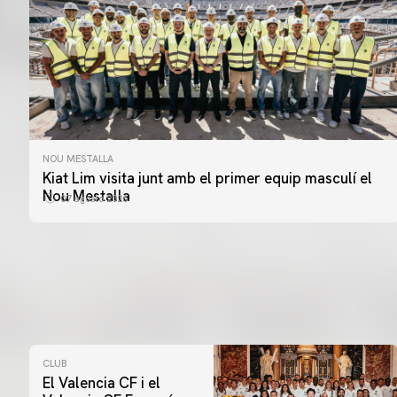
NOU MESTALLA
Kiat Lim visita junt amb el primer equip masculí el
Nou Mestalla
07 agosto 2026
CLUB
El Valencia CF i el