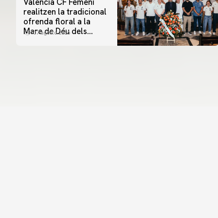
Valencia CF Femení
realitzen la tradicional
ofrenda floral a la
Mare de Déu dels
07 agosto 2026
Desamparats