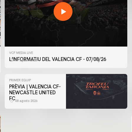
VCF MEDIA LIVE
L'INFORMATIU DEL VALENCIA CF - 07/08/26
07 agosto 2026
PRIMER EQUIP
PRÈVIA | VALENCIA CF-
NEWCASTLE UNITED
FC
08 agosto 2026