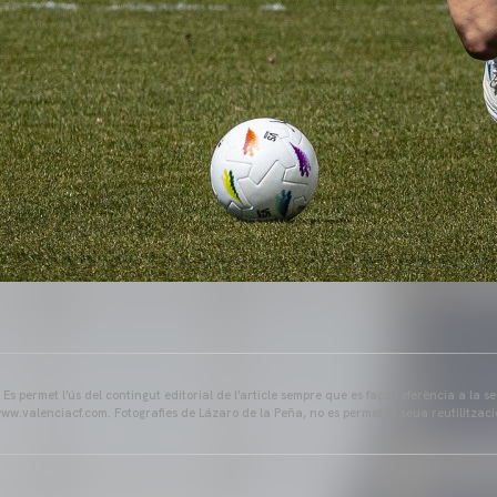
s permet l'ús del contingut editorial de l'article sempre que es faça referència a la s
ww.valenciacf.com. Fotografies de Lázaro de la Peña, no es permet la seua reutilitzaci