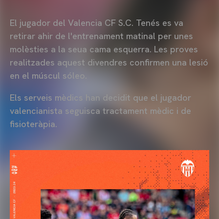
El jugador del Valencia
CF
S.C. Tenés es va
retirar ahir de l'entrenament matinal per unes
molèsties a la seua cama esquerra. Les proves
realitzades aquest divendres confirmen una lesió
en el múscul
sóleo.
Els serveis mèdics han decidit que el jugador
valencianista seguisca tractament mèdic i de
fisioteràpia.