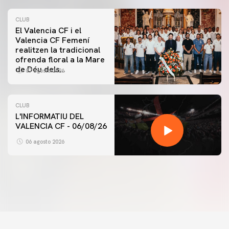
CLUB
El Valencia CF i el
Valencia CF Femení
realitzen la tradicional
ofrenda floral a la Mare
de Déu dels
07 agosto 2026
Desamparats
CLUB
L'INFORMATIU DEL
VALENCIA CF - 06/08/26
PRIMER EQUIP
ENTRENAMENT DEL VALENCIA CF 6/8/2026
06 agosto 2026
06 agosto 2026