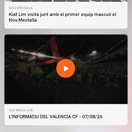
NOU MESTALLA
Kiat Lim visita junt amb el primer equip masculí el
Nou Mestalla
07 agosto 2026
PRIMER EQUIP
VCF MEDIA LIVE
ENTRENAMENT DEL VALENCIA CF 7/8/2026
L'INFORMATIU DEL VALENCIA CF - 07/08/26
07 agosto 2026
07 agosto 2026