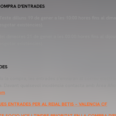
 COMPRA D'ENTRADES
d'este dilluns 19 de gener a les 10:00 hores fins al dim
esgotar existències).
el dimecres 21 de gener a les 00:00 hores fins al dijou
esgotar existències).
DES
 la compra, les entrades s'enviaran al correu electròn
 Davant qualsevol incidència contacta amb Àrea Afici
com
.
ES ENTRADES PER AL REIAL BETIS – VALENCIA CF
TE SOCIO VCF I TINDRE PRIORITAT EN LA COMPRA D'