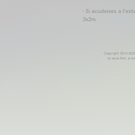
- Si acudeixes a l'es
3x2m.
Copyright 2013-2025 
la seua font, a m