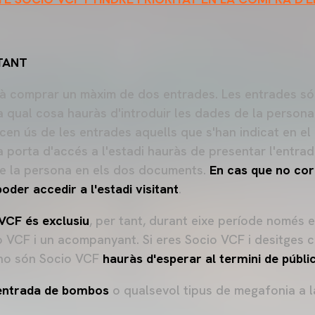
TANT
à comprar un màxim de dos entrades. Les entrades s
la qual cosa hauràs d'introduir les dades de la persona
acen ús de les entrades aquells que s'han indicat en e
 porta d'accés a l'estadi hauràs de presentar l'entrada
de la persona en els dos documents.
En cas que no co
poder accedir a l'estadi visitant
.
 VCF és exclusiu
, per tant, durant eixe període només
o VCF i un acompanyant. Si eres Socio VCF i desitges
no són Socio VCF
hauràs d'esperar al termini de públi
'entrada de bombos
o qualsevol tipus de megafonia a la