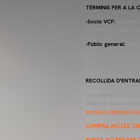
TERMINIS PER A LA
-Socio VCF:
a partir 
23:59 hores (o fins a 
-Públic general:
des d
23:59 hores (o fins a 
RECOLLIDA D'ENTRA
Una vegada efectuada
moment de la compra.
contact.valenciacf.
COMPRA ACÍ LES TEU
PUNXA ACÍ PER FER-