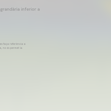
grandària inferior a
 es faça referència a
a, no es permet la