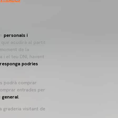
ón
personals i
 que acudirà al partit
l moment de la
 i el teu DNI, havent
rresponga podries
 es podrà comprar
 comprar entrades per
c general
.
 graderia visitant de