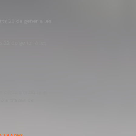
arts 20 de gener a les
s 22 de gener a les
ic que s'indique al
ó a través de
ENTRADES