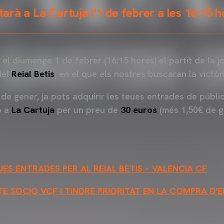
utarà a La Cartuja l'1 de febrer a les 16:15 
 el diumenge 1 de febrer (16:15 hores) el partit de la 
del
Reial Betis
, en el que els nostres buscaran la victòr
 de gener, ja pots adquirir les teues entrades de públic
p a
La Cartuja
per un preu de
30 euros
(més 1,50€ de g
ES ENTRADES PER AL REIAL BETIS – VALENCIA CF
TE SOCIO VCF I TINDRE PRIORITAT EN LA COMPRA D'