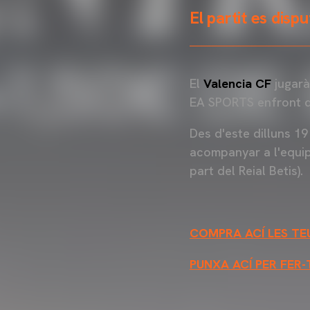
El partit es disp
El
Valencia CF
jugarà
EA SPORTS enfront 
Des d'este dilluns 19
acompanyar a l'equi
part del Reial Betis).
COMPRA ACÍ LES TEU
PUNXA ACÍ PER FER-