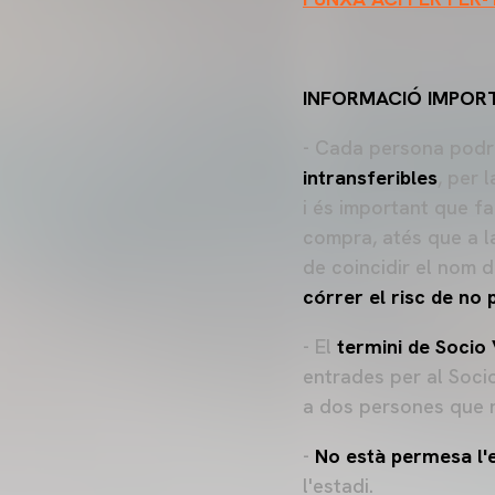
INFORMACIÓ IMPOR
- Cada persona podr
intransferibles
, per 
i és important que f
compra, atés que a la
de coincidir el nom 
córrer el risc de no 
- El
termini de Socio
entrades per al Soci
a dos persones que 
-
No està permesa l
l'estadi.