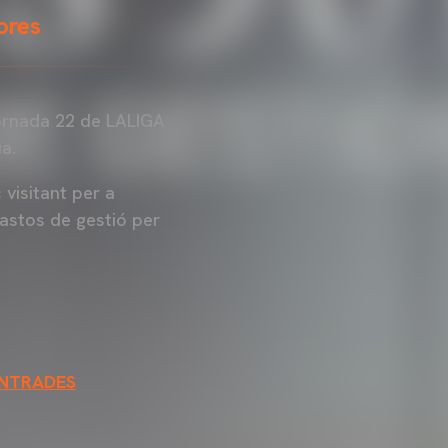
hores
jornada 22 de LALIGA
ia.
 visitant per a
astos de gestió per
ENTRADES