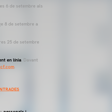
res 6 de setembre als
ge 8 de setembre a
cres 25 de setembre
nt en línia
. Davant
acf.com
.
’ENTRADES
ón
personals i