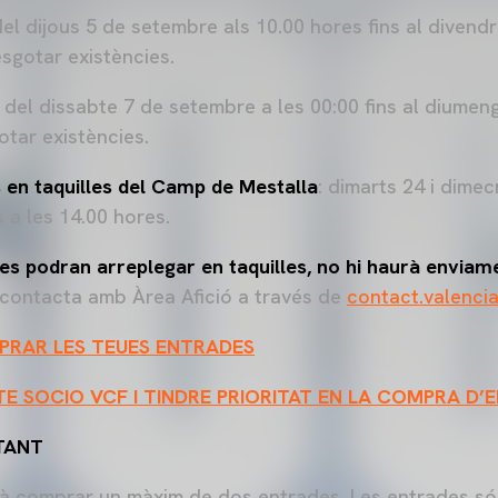
del dijous 5 de setembre als 10.00 hores fins al divend
esgotar existències.
del dissabte 7 de setembre a les 00:00 fins al diumen
otar existències.
s en taquilles del Camp de Mestalla
: dimarts 24 i dime
s a les 14.00 hores.
s podran arreplegar en taquilles, no hi haurà enviame
 contacta amb Àrea Afició a través de
contact.valenci
PRAR LES TEUES ENTRADES
TE SOCIO VCF I TINDRE PRIORITAT EN LA COMPRA D
TANT
à comprar un màxim de dos entrades. Les entrades s