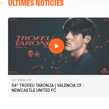
ÚLTIMES NOTÍCIES
VCF MEDIA LIVE
54º TROFEU TARONJA | VALENCIA CF -
PRIMER EQUIP
NEWCASTLE UNITED FC
08 agosto 2026
📸 #ValenciaNUFC
08 agosto 2026