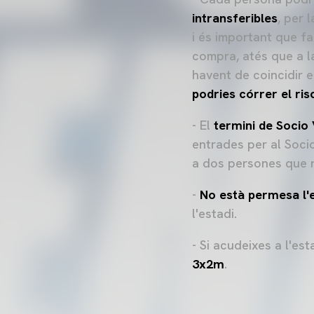
intransferibles
, per 
i és important que f
compra, atés que a la
havent de coincidir 
podries córrer el ris
- El
termini de Socio
entrades per al Soci
a dos persones que 
-
No està permesa l
l'estadi.
- Si acudeixes a l'es
3x2m
.