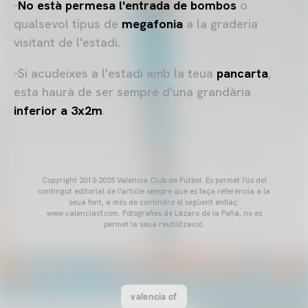
-
No està permesa l'entrada de bombos
o
qualsevol tipus de
megafonia
a la graderia
visitant de l'estadi.
-Si acudeixes a l'estadi amb la teua
pancarta
,
esta haurà de ser sempre d'una grandària
inferior a 3x2m
.
Copyright 2013-2025 Valencia Club de Futbol. Es permet l'ús del
contingut editorial de l'article sempre que es faça referència a la
seua font, a més de contindre el següent enllaç:
www.valenciacf.com. Fotografies de Lázaro de la Peña, no es
permet la seua reutilització.
valencia cf