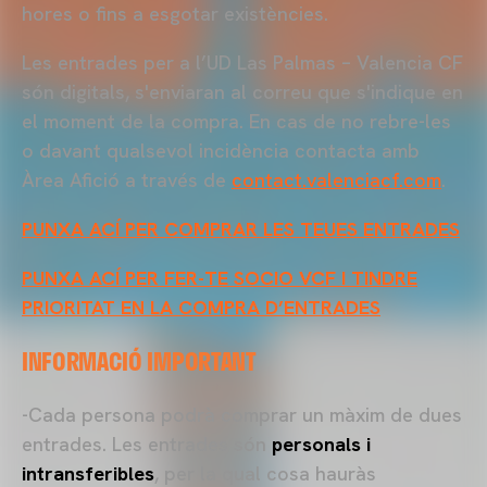
hores o fins a esgotar existències.
Les entrades per a l’UD Las Palmas – Valencia CF
són digitals, s'enviaran al correu que s'indique en
el moment de la compra. En cas de no rebre-les
o davant qualsevol incidència contacta amb
Àrea Afició a través de
contact.valenciacf.com
.
PUNXA ACÍ PER COMPRAR LES TEUES ENTRADES
PUNXA ACÍ PER FER-TE SOCIO VCF I TINDRE
PRIORITAT EN LA COMPRA D’ENTRADES
INFORMACIÓ IMPORTANT
-Cada persona podrà comprar un màxim de dues
entrades. Les entrades són
personals i
intransferibles
, per la qual cosa hauràs