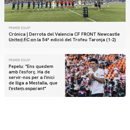
PRIMER EQUIP
Crónica | Derrota del Valencia CF FRONT Newcastle
United FC en la 54ª edició del Trofeu Taronja (1-2)
08 agosto 2026
PRIMER EQUIP
Pepelu: "Ens quedem
amb l'esforç. Ha de
servir-nos per a l'inici
PRIMER EQUIP
de lliga a Mestalla, que
📸 #ValenciaNUFC
PRIMER EQUIP
l'estem esperant"
08 agosto 2026
MESTALLA 📍
08 agosto 2026
08 agosto 2026