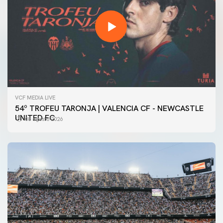
VCF MEDIA LIVE
54º TROFEU TARONJA | VALENCIA CF - NEWCASTLE
UNITED FC
08 agosto 2026