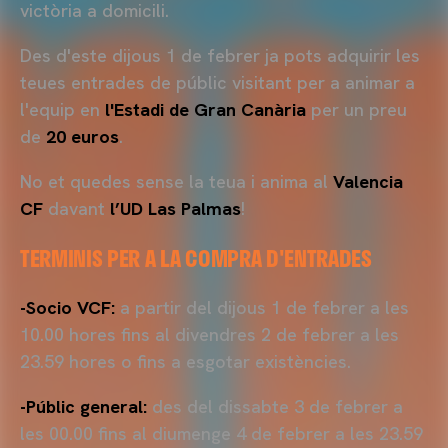
victòria a domicili.
Des d'este dijous 1 de febrer ja pots adquirir les
teues entrades de públic visitant per a animar a
l'equip en
l'Estadi de Gran Canària
per un preu
de
20 euros
.
No et quedes sense la teua i anima al
Valencia
CF
davant
l’UD Las Palmas
!
TERMINIS PER A LA COMPRA D'ENTRADES
-Socio VCF:
a partir del dijous 1 de febrer a les
10.00 hores fins al divendres 2 de febrer a les
23.59 hores o fins a esgotar existències.
-Públic general:
des del dissabte 3 de febrer a
les 00.00 fins al diumenge 4 de febrer a les 23.59