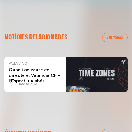
VALENCIA CF
NOTÍCIES RELACIONADES
ENTRENAMENT DEL VALENCIA CF 04/03/26
VER TODAS
04 marzo 2026
VALENCIA CF
Quan i on veure en
directe el Valencia CF –
l’Esportiu Alabés
03 marzo 2026