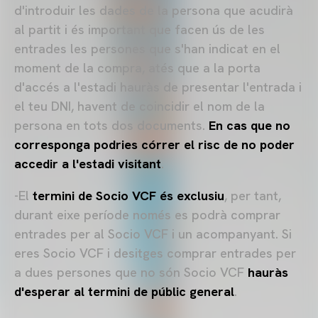
d'introduir les dades de la persona que acudirà
al partit i és important que facen ús de les
entrades les persones que s'han indicat en el
moment de la compra, atés que a la porta
d'accés a l'estadi hauràs de presentar l'entrada i
el teu DNI, havent de coincidir el nom de la
persona en tots dos documents.
En cas que no
corresponga podries córrer el risc de no poder
accedir a l'estadi visitant
.
-El
termini de Socio VCF és exclusiu
, per tant,
durant eixe període només es podrà comprar
entrades per al Socio VCF i un acompanyant. Si
eres Socio VCF i desitges comprar entrades per
a dues persones que no són Socio VCF
hauràs
d'esperar al termini de públic general
.