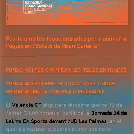
Fes-te amb les teues entrades per a animar a
l'equip en l'Estadi de Gran Canària!
PUNXA ACÍ PER COMPRAR LES TEUES ENTRADES
PUNXA ACÍ PER FER-TE SOCIO VCF I TINDRE
PRIORITAT EN LA COMPRA D’ENTRADES
El
Valencia CF
disputarà dissabte que ve 10 de
febrer (21.00 hores) el partit de la
Jornada 24 de
LaLiga EA Sports davant l’UD Las Palmas
, en el
qual els nostres buscaran sumar una nova