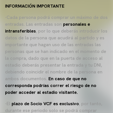
INFORMACIÓN IMPORTANTE
-Cada persona podrá comprar un máximo de dos
entradas. Las entradas son
personales e
intransferibles
, por lo que deberás introducir los
datos de la persona que acudirá al partido y es
importante que hagan uso de las entradas las
personas que se han indicado en el momento de
la compra, dado que en la puerta de acceso al
estadio deberás presentar la entrada y tu DNI,
debiendo coincidir el nombre de la persona en
ambos documentos.
En caso de que no
corresponda podrías correr el riesgo de no
poder acceder al estadio visitante.
-El
plazo de Socio VCF es exclusivo
, por tanto,
durante ese periodo solo se podrá comprar