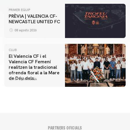
PRIMER EQUIP
PRÈVIA | VALENCIA CF-
NEWCASTLE UNITED FC
08 agosto 2026
CLUB
El Valencia CF i el
Valencia CF Femení
realitzen la tradicional
ofrenda floral a la Mare
de Déu dels
07 agosto 2026
Desamparats
PARTNERS OFICIALS