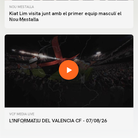
NOU MESTALLA
Kiat Lim visita junt amb el primer equip masculí el
Nou Mestalla
07 agosto 2026
PRIMER EQUIP
VCF MEDIA LIVE
ENTRENAMENT DEL VALENCIA CF 7/8/2026
L'INFORMATIU DEL VALENCIA CF - 07/08/26
07 agosto 2026
07 agosto 2026