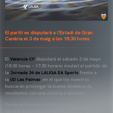
El partit es disputarà a l'Estadi de Gran
Canària el 3 de maig a les 18:30 hores
El
Valencia CF
disputará el sábado 3 de mayo
(18:30 horas – 17:30 horario insular) el partido de
la
Jornada 34 de LALIGA EA Sports
frente a
la
UD Las Palmas
, en el que los nuestros
buscarán prolongar la buena dinámica de
resultados con una victoria a domicilio.
Desde este jueves 24 de abril ya puedes adquirir
tus entradas de público visitante para