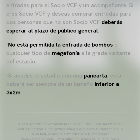
entradas para el Socio VCF y un acompañante. Si
eres Socio VCF y deseas comprar entradas para
dos personas que no son Socio VCF
deberás
esperar al plazo de público general
.
-
No
está permitida la entrada de bombos
o
cualquier tipo de
megafonía
a la grada visitante
del estadio.
-Si acudes al estadio con una
pancarta
, esta
deberá ser siempre de un tamaño
inferior a
3x2m
.
Copyright 2013-2025 Valencia Club de Futbol. Es permet l'ús del
contingut editorial de l'article sempre que es faça referència a la
seua font, a més de contindre el següent enllaç:
www.valenciacf.com. Fotografies de Lázaro de la Peña, no es