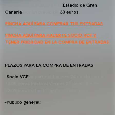
acompañar al equipo en el
Estadio de Gran
Canaria
por un precio de
30 euros
.
PINCHA AQUÍ PARA COMPRAR TUS ENTRADAS
PINCHA AQUÍ PARA HACERTE SOCIO VCF Y
TENER PRIORIDAD EN LA COMPRA DE ENTRADAS
PLAZOS PARA LA COMPRA DE ENTRADAS
-Socio VCF:
a partir del jueves 24 de abril a las
10:00 horas hasta el viernes 25 de abril a las
23:59 horas o hasta agotar existencias.
-Público general:
desde el sábado 26 de abril a
las 00:00 hasta el lunes 28 de abril a las 23:59 o