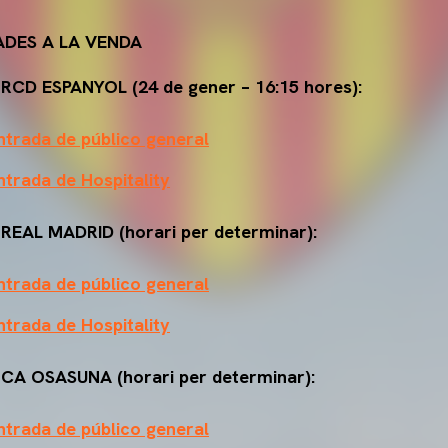
DES A LA VENDA
 RCD ESPANYOL (24 de gener – 16:15 hores):
trada de público general
trada de Hospitality
 REAL MADRID (horari per determinar):
trada de público general
trada de Hospitality
 CA OSASUNA (horari per determinar):
trada de público general