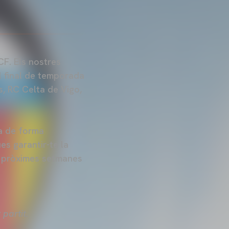
CF. Els nostres
l final de temporada
, RC Celta de Vigo,
da de forma
es garantir-te la
s pròximes setmanes
partit.