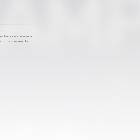
 es faça referència a
a, no es permet la