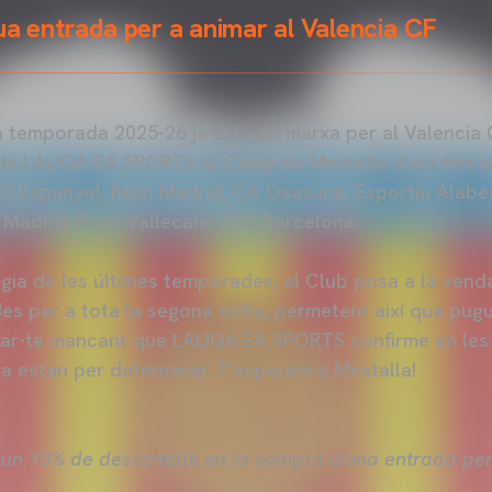
ua entrada per a animar al Valencia CF
a temporada 2025-26 ja està en marxa per al Valencia 
 de LALIGA EA SPORTS al Camp de Mestalla d'ací fins a
D Espanyol, Reial Madrid, CA Osasuna, Esportiu Alabés
e Madrid, Rayo Vallecano i FC Barcelona.
ègia de les últimes temporades, el Club posa a la ven
es per a tota la segona volta, permetent així que pugu
icar-te mancant que LALIGA EA SPORTS confirme en le
ra estan per determinar. T'esperem a Mestalla!
 un 10% de descompte en la compra d'una entrada per 