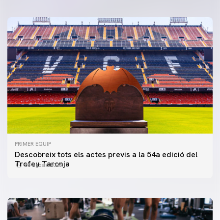
PRIMER EQUIP
PRIMER EQUIP
Descobreix tots els actes previs a la 54a edició del
ENTRENAMENT DEL VALENCIA CF 5/8/2026
Trofeu Taronja
06 agosto 2026
05 agosto 2026