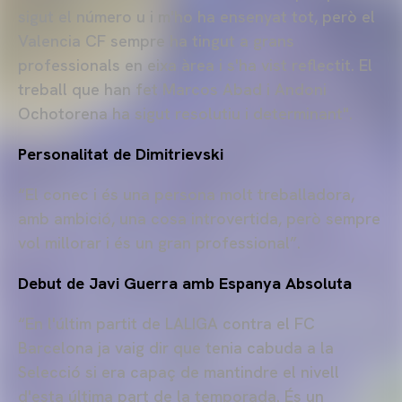
sigut el número u i m'ho ha ensenyat tot, però el
Valencia CF sempre ha tingut a grans
professionals en eixa àrea i s'ha vist reflectit. El
treball que han fet Marcos Abad i Andoni
Ochotorena ha sigut resolutiu i determinant".
Personalitat de Dimitrievski
“El conec i és una persona molt treballadora,
amb ambició, una cosa introvertida, però sempre
vol millorar i és un gran professional”.
Debut de Javi Guerra amb Espanya Absoluta
“En l'últim partit de LALIGA contra el FC
Barcelona ja vaig dir que tenia cabuda a la
Selecció si era capaç de mantindre el nivell
d'esta última part de la temporada. És un