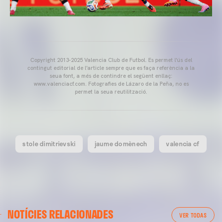
Copyright 2013-2025 Valencia Club de Futbol. Es permet l'ús del
contingut editorial de l'article sempre que es faça referència a la
seua font, a més de contindre el següent enllaç:
www.valenciacf.com. Fotografies de Lázaro de la Peña, no es
permet la seua reutilització.
stole dimitrievski
jaume domènech
valencia cf
NOTÍCIES RELACIONADES
VER TODAS