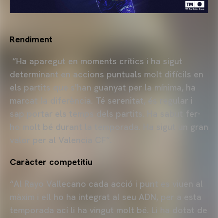
Rendiment
“Ha aparegut en moments crítics i ha sigut
determinant en accions puntuals molt difícils en
els partits que s'han guanyat per la mínima, ha
marcat la diferència. Té serenitat, és regular i
sap portar els temps dels partits. Ha sabut fer-
ho molt bé durant la temporada. Ha sigut un gran
valor per al Valencia CF”.
Caràcter competitiu
“Al Rayo Vallecano cada acció i punt es viuen al
màxim i ell ho ha integrat al seu ADN, per a esta
temporada ací li ha vingut molt bé. Li ha dotat de