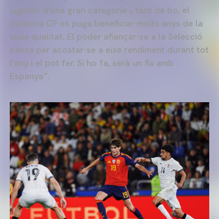
jugador d'una gran categoria i, tant de bo, el
Valencia CF es puga beneficiar molts anys de la
seua qualitat. El poder afiançar-se a la Selecció
passa per acostar-se a eixe rendiment durant tot
l'any i el pot fer. Si ho fa, serà un fix amb
Espanya”.