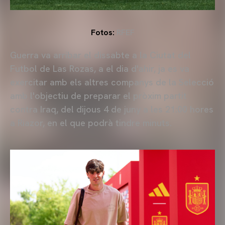
Fotos:
RFEF
Guerra va arribar el dissabte a la Ciutat del
Futbol de Las Rozas, a el dia d'ahir, ja es va
exercitar amb els altres companys de la Selecció
amb l'objectiu de preparar el pròxim partit
contra Iraq, del dijous 4 de juny a les 21:00 hores
a Riazor, en el que podrà tindre minuts.