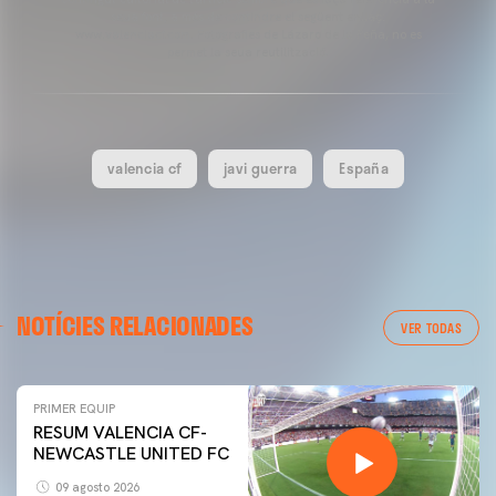
seua font, a més de contindre el següent enllaç:
www.valenciacf.com. Fotografies de Lázaro de la Peña, no es
permet la seua reutilització.
valencia cf
javi guerra
España
NOTÍCIES RELACIONADES
VER TODAS
PRIMER EQUIP
RESUM VALENCIA CF-
NEWCASTLE UNITED FC
09 agosto 2026