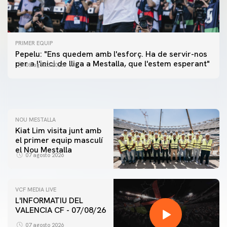
PRIMER EQUIP
PRIMER EQUIP
Pepelu: "Ens quedem amb l'esforç. Ha de servir-nos
📸 #ValenciaNUFC
PRIMER EQUIP
per a l'inici de lliga a Mestalla, que l'estem esperant"
08 agosto 2026
MESTALLA 📍
08 agosto 2026
08 agosto 2026
NOU MESTALLA
Kiat Lim visita junt amb
el primer equip masculí
el Nou Mestalla
07 agosto 2026
VCF MEDIA LIVE
L'INFORMATIU DEL
VALENCIA CF - 07/08/26
07 agosto 2026