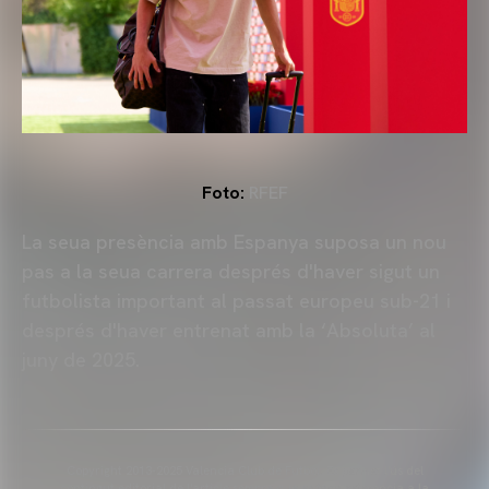
Foto:
RFEF
La seua presència amb Espanya suposa un nou
pas a la seua carrera després d'haver sigut un
futbolista important al passat europeu sub-21 i
després d'haver entrenat amb la ‘Absoluta’ al
juny de 2025.
Copyright 2013-2025 Valencia Club de Futbol. Es permet l'ús del
contingut editorial de l'article sempre que es faça referència a la