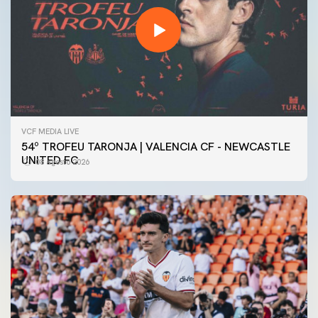
VCF MEDIA LIVE
54º TROFEU TARONJA | VALENCIA CF - NEWCASTLE
UNITED FC
08 agosto 2026