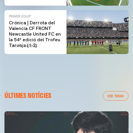
PRIMER EQUIP
Crónica | Derrota del
Valencia CF FRONT
Newcastle United FC en
la 54ª edició del Trofeu
Taronja (1-2)
08 agosto 2026
ÚLTIMES NOTÍCIES
VER TODAS