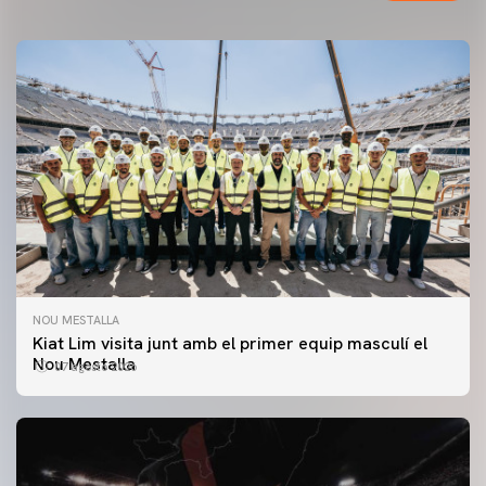
NOU MESTALLA
Kiat Lim visita junt amb el primer equip masculí el
Nou Mestalla
07 agosto 2026