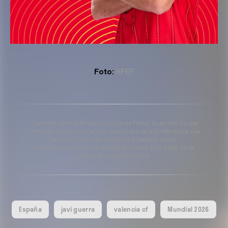
Foto:
RFEF
Copyright 2013-2025 Valencia Club de Futbol. Es permet l'ús del
contingut editorial de l'article sempre que es faça referència a la
seua font, a més de contindre el següent enllaç:
www.valenciacf.com. Fotografies de Lázaro de la Peña, no es
permet la seua reutilització.
España
javi guerra
valencia cf
Mundial 2026