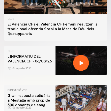
CLUB
El Valencia CF i el Valencia CF Femení realitzen la
tradicional ofrenda floral a la Mare de Déu dels
Desamparats
07 agosto 2026
CLUB
L'INFORMATIU DEL
VALENCIA CF - 06/08/26
PRIMER EQUIP
ENTRENAMENT DEL VALENCIA CF 6/8/2026
06 agosto 2026
06 agosto 2026
FUNDACIÓ VCF
Gran resposta solidària
a Mestalla amb prop de
500 donants de sang
06 agosto 2026