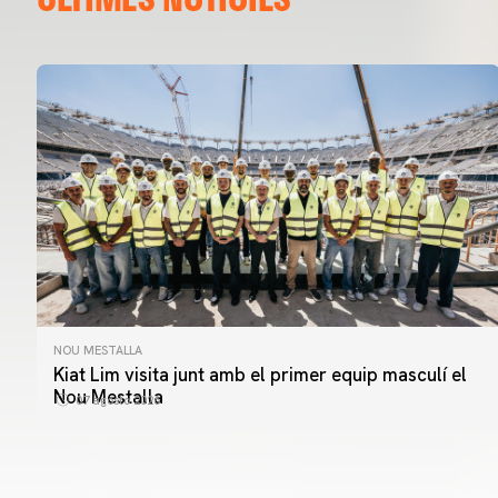
NOU MESTALLA
Kiat Lim visita junt amb el primer equip masculí el
Nou Mestalla
07 agosto 2026