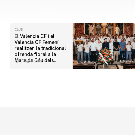
CLUB
El Valencia CF i el
Valencia CF Femení
realitzen la tradicional
ofrenda floral a la
Mare de Déu dels
07 agosto 2026
Desamparats