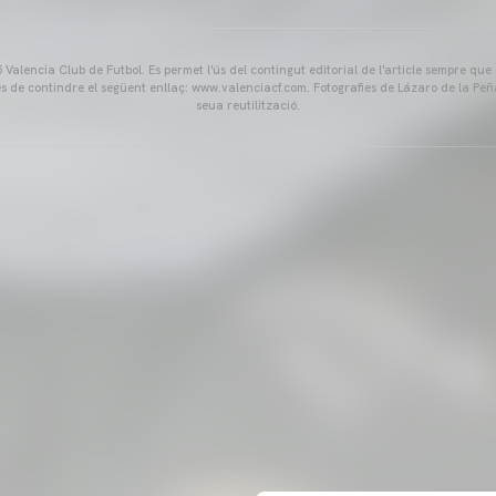
Valencia Club de Futbol. Es permet l'ús del contingut editorial de l'article sempre que
és de contindre el següent enllaç: www.valenciacf.com. Fotografies de Lázaro de la Peñ
seua reutilització.