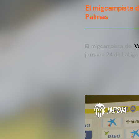
El migcampista d
Palmas
El migcampista del
V
jornada 24 de LaLiga