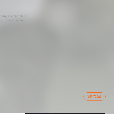
 es faça referència a
a, no es permet la
VER TODAS