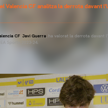
el Valencia CF analitza la derrota davant l
alencia CF
,
Javi Guerra
, ha valorat la derrota davant 
 EA Sports 2023-24.