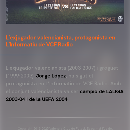
L’exjugador valencianista, protagonista en
L’Informatiu de VCF Radio
L'exjugador valencianista (2003-2007) i groguet
(1999-2003),
Jorge López
, ha sigut el
protagonista en L’Informatiu de VCF Ràdio. Amb
el conjunt valencianista va ser
campió de LALIGA
2003-04 i de la UEFA 2004
.
Copyright 2013-2025 Valencia Club de Futbol. Es permet l'ús del