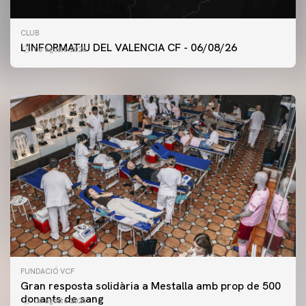
PRIMER EQUIP
CLUB
ENTRENAMENT DEL VALENCIA CF 6/8/2026
L'INFORMATIU DEL VALENCIA CF - 06/08/26
06 agosto 2026
06 agosto 2026
FUNDACIÓ VCF
Gran resposta solidària a Mestalla amb prop de 500
donants de sang
06 agosto 2026