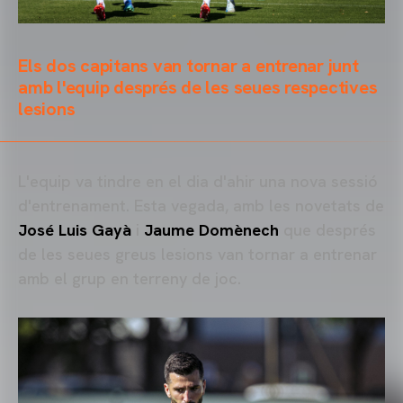
Els dos capitans van tornar a entrenar junt
amb l'equip després de les seues respectives
lesions
L'equip va tindre en el dia d'ahir una nova sessió
d'entrenament. Esta vegada, amb les novetats de
José Luis Gayà
i
Jaume Domènech
que després
de les seues greus lesions van tornar a entrenar
amb el grup en terreny de joc.