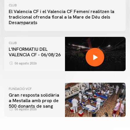
CLUB
El Valencia CF i el Valencia CF Femení realitzen la
tradicional ofrenda floral a la Mare de Déu dels
Desamparats
07 agosto 2026
CLUB
L'INFORMATIU DEL
VALENCIA CF - 06/08/26
PRIMER EQUIP
ENTRENAMENT DEL VALENCIA CF 6/8/2026
06 agosto 2026
06 agosto 2026
FUNDACIÓ VCF
Gran resposta solidària
a Mestalla amb prop de
500 donants de sang
06 agosto 2026