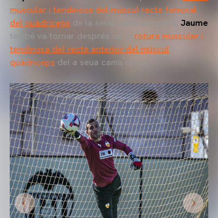
muscular i tendinosa del múscul recte femoral
del quàdriceps
de la seua cama esquerra;
Jaume
també va tornar després de la
rotura muscular i
tendinosa del recte anterior del múscul
quàdriceps
del a seua cama dreta.