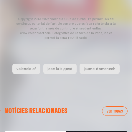
Copyright 2013-2025 Valencia Club de Futbol. Es permet l'ús del
contingut editorial de l'article sempre que es faça referència a la
seua font, a més de contindre el següent enllaç:
www.valenciacf.com. Fotografies de Lázaro de la Peña, no es
permet la seua reutilització.
valencia cf
jose luis gayà
jaume-domenech
VALENCIA CF
NOTÍCIES RELACIONADES
ENTRENAMENT DEL VALENCIA CF 04/03/26
VER TODAS
04 marzo 2026