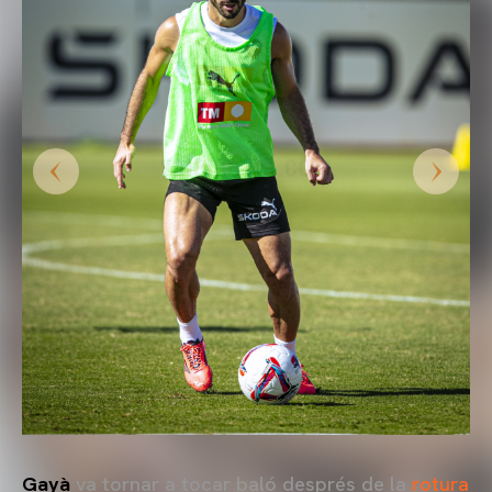
Gayà
va tornar a tocar baló després de la
rotura