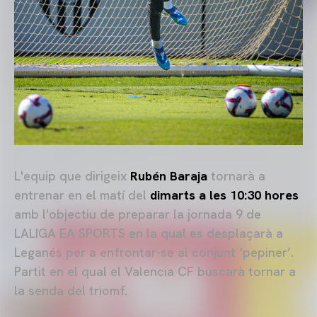
L'equip que dirigeix
Rubén Baraja
tornarà a
entrenar en el matí del
dimarts a les 10:30 hores
amb l'objectiu de preparar la jornada 9 de
LALIGA EA SPORTS en la qual es desplaçarà a
Leganés per a enfrontar-se al conjunt ‘pepiner’.
Partit en el qual el Valencia CF buscarà tornar a
la senda del triomf.