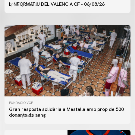
ENTRENAMENT DEL VALENCIA CF 6/8/2026
L'INFORMATIU DEL VALENCIA CF - 06/08/26
06 agosto 2026
06 agosto 2026
FUNDACIÓ VCF
Gran resposta solidària a Mestalla amb prop de 500
donants de sang
06 agosto 2026