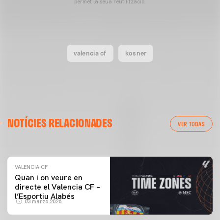
permet la seua reutilització.
valencia cf
kosner
VALENCIA CF
NOTÍCIES RELACIONADES
ENTRENAMENT DEL VALENCIA CF 04/03/26
VER TODAS
04 marzo 2026
VALENCIA CF
Quan i on veure en
directe el Valencia CF –
l’Esportiu Alabés
03 marzo 2026