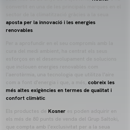
convertit en una de les principals marques en el
sector de la climatització gràcies a la seua
aposta per la innovació i les energies
renovables
.
Per a aprofundir en el seu compromís amb la
cura del medi ambient, ha centrat els seus
esforços en el desenvolupament de solucions
que inclouen energies renovables com
l'aerotèrmia, una tecnologia que utilitza l'aire
com a font d'energia i que, a més,
cobreix les
més altes exigències en termes de qualitat i
confort climàtic
.
Els productes de
Kosner
es poden adquirir en
els més de 80 punts de venda del Grup Saltoki,
que compta amb l'exclusivitat per a la seua