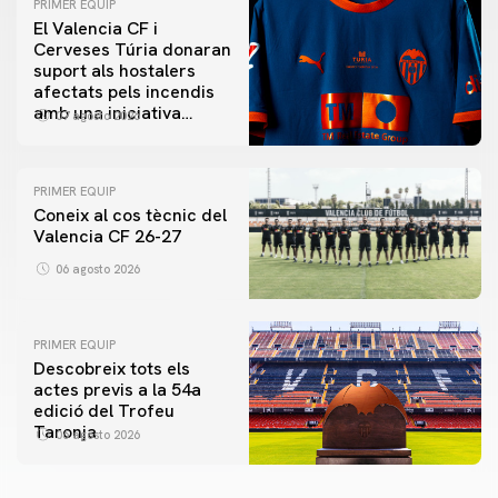
PRIMER EQUIP
El Valencia CF i
Cerveses Túria donaran
suport als hostalers
afectats pels incendis
amb una iniciativa
07 agosto 2026
especial al Trofeu
Taronja
PRIMER EQUIP
Coneix al cos tècnic del
Valencia CF 26-27
06 agosto 2026
PRIMER EQUIP
Descobreix tots els
actes previs a la 54a
edició del Trofeu
Taronja
06 agosto 2026