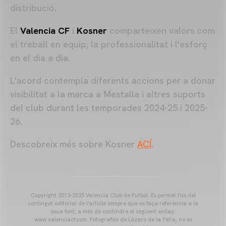
distribució.
El
Valencia CF
i
Kosner
comparteixen valors com
el treball en equip, la professionalitat i l'esforç
en el dia a dia.
L'acord contempla diferents accions per a donar
visibilitat a la marca a Mestalla i altres suports
del club durant les temporades 2024-25 i 2025-
26.
Descobreix més sobre Kosner
ACÍ
.
Copyright 2013-2025 Valencia Club de Futbol. Es permet l'ús del
contingut editorial de l'article sempre que es faça referència a la
seua font, a més de contindre el següent enllaç:
www.valenciacf.com. Fotografies de Lázaro de la Peña, no es