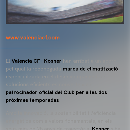
www.valenciacf.com
El
Valencia CF
i
Kosner
han arribat a un acord
pel qual la reconeguda
marca de climatització
especialitzada en el desenvolupament de
solucions eficients es converteix en
patrocinador oficial del Club per a les dos
pròximes temporades
.
Amb la innovació, la sostenibilitat i l'eficiència
energètica com a valors fonamentals, en els
seus més de 25 anys de trajectòria,
Kosner
s'ha