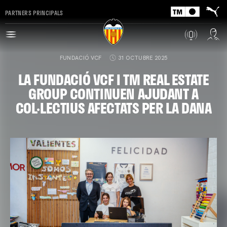
PARTNERS PRINCIPALS
FUNDACIÓ VCF
31 OCTUBRE 2025
LA FUNDACIÓ VCF I TM REAL ESTATE
GROUP CONTINUEN AJUDANT A
COL·LECTIUS AFECTATS PER LA DANA