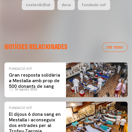
sostenibilitat
dana
fundacio-vcf
NOTÍCIES RELACIONADES
VER TODAS
FUNDACIÓ VCF
Gran resposta solidària
a Mestalla amb prop de
500 donants de sang
06 agosto 2026
FUNDACIÓ VCF
El dijous 6 dona sang en
Mestalla i aconseguix
dos entrades per al
Trofeu Taronja
03 agosto 2026