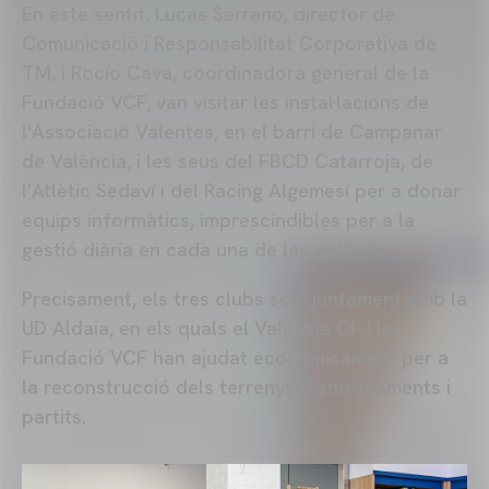
En este sentit, Lucas Serrano, director de
Comunicació i Responsabilitat Corporativa de
TM, i Rocío Cava, coordinadora general de la
Fundació VCF, van visitar les instal·lacions de
l'Associació Valentes, en el barri de Campanar
de València, i les seus del FBCD Catarroja, de
l'Atlètic Sedaví i del Racing Algemesí per a donar
equips informàtics, imprescindibles per a la
gestió diària en cada una de les entitats.
Precisament, els tres clubs són, juntament amb la
UD Aldaia, en els quals el Valencia CF i la
Fundació VCF han ajudat econòmicament per a
la reconstrucció dels terrenys d'entrenaments i
partits.