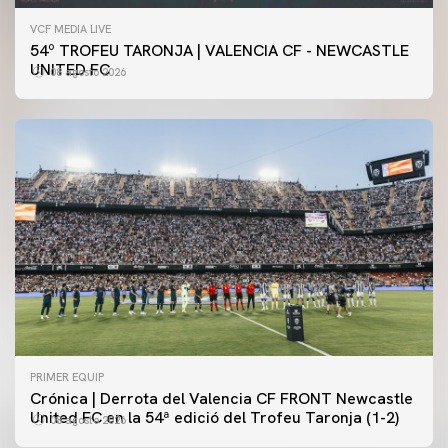
VCF MEDIA LIVE
54º TROFEU TARONJA | VALENCIA CF - NEWCASTLE
UNITED FC
08 agosto 2026
PRIMER EQUIP
Crónica | Derrota del Valencia CF FRONT Newcastle
United FC en la 54ª edició del Trofeu Taronja (1-2)
08 agosto 2026