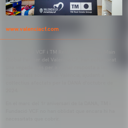
www.valenciacf.com
La Fundació VCF i TM Real Estate Group, Main
Global Partner del Valencia CF, han col·laborat
una vegada més per a donar resposta a les
necessitats socials de València, ajudant a
col·lectius afectats per la DANA d'octubre de
2024.
En el marc del 1r aniversari de la DANA, TM i
Fundació VCF no han oblidat que encara hi ha
necessitats que cobrir.