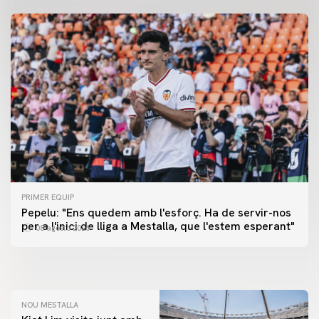
PRIMER EQUIP
PRIMER EQUIP
Pepelu: "Ens quedem amb l'esforç. Ha de servir-nos
📸 #ValenciaNUFC
PRIMER EQUIP
per a l'inici de lliga a Mestalla, que l'estem esperant"
08 agosto 2026
MESTALLA 📍
08 agosto 2026
08 agosto 2026
NOU MESTALLA