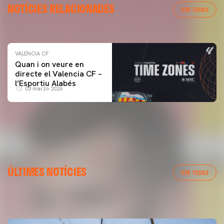
NOTÍCIES RELACIONADES
ENTRENAMENT DEL VALENCIA CF 04/03/26
VER TODAS
04 marzo 2026
VALENCIA CF
Quan i on veure en
directe el Valencia CF –
l’Esportiu Alabés
03 marzo 2026
PRIMER EQUIP
ÚLTIMES NOTÍCIES
📸 #ValenciaNUFC
PRIMER EQUIP
VER TODAS
MESTALLA 📍
08 agosto 2026
08 agosto 2026