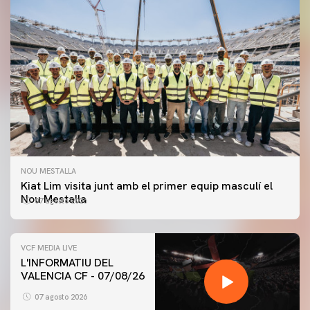
NOU MESTALLA
Kiat Lim visita junt amb el primer equip masculí el
Nou Mestalla
07 agosto 2026
VCF MEDIA LIVE
L'INFORMATIU DEL
VALENCIA CF - 07/08/26
PRIMER EQUIP
ENTRENAMENT DEL VALENCIA CF 7/8/2026
07 agosto 2026