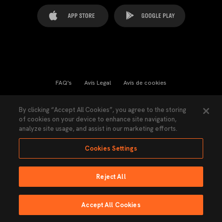
FAQ's
Avís Legal
Avís de cookies
Cookies Settings
Contactes
Premsa
By clicking “Accept All Cookies”, you agree to the storing
of cookies on your device to enhance site navigation,
Llei de Transparència
Política de Privacitat
analyze site usage, and assist in our marketing efforts.
Accessibilitat
Cookies Settings
Reject All
Ninguna parte de esta página puede ser reproducida sin el permiso del Valencia
CF © 2026 Valencia CF.
Accept All Cookies
Fet per Lobo
EMISSIÓ EN DIRECTE