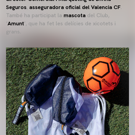
Seguros
,
asseguradora oficial del Valencia CF
.
També ha participat la
mascota
del Club,
‘
Amunt
’, que ha fet les delícies de xicotets i
grans.