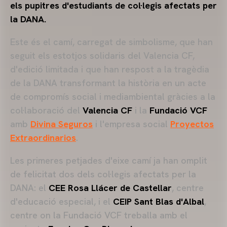
els pupitres d'estudiants de col·legis afectats per
la DANA.
Este és el camí, carregat de simbolisme, que han
seguit els estotjos solidaris del Valencia CF,
d'edició limitada i que han respost a la tragèdia
de la DANA transformant la història en un acte
de compromís social i mediambiental gràcies a la
col·laboració del
Valencia CF
i la
Fundació VCF
amb
Divina Seguros
i l'empresa social
Proyectos
Extraordinarios
.
Les primeres petjades d'eixe camí ja han omplit
de felicitat dos dels col·legis afectats per la
DANA: el
CEE Rosa Llácer de Castellar
, centre
d'educació especial, i el
CEIP Sant Blas d'Albal
,
centre on la Fundació VCF treballa amb el