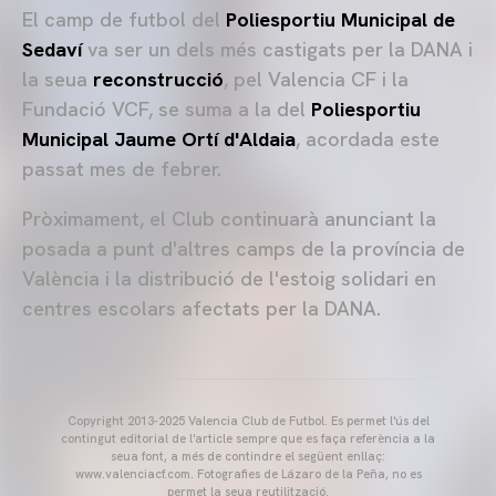
El camp de futbol del
Poliesportiu Municipal de
Sedaví
va ser un dels més castigats per la DANA i
la seua
reconstrucció
, pel Valencia CF i la
Fundació VCF, se suma a la del
Poliesportiu
Municipal Jaume Ortí d'Aldaia
, acordada este
passat mes de febrer.
Pròximament, el Club continuarà anunciant la
posada a punt d'altres camps de la província de
València i la distribució de l'estoig solidari en
centres escolars afectats per la DANA.
Copyright 2013-2025 Valencia Club de Futbol. Es permet l'ús del
contingut editorial de l'article sempre que es faça referència a la
seua font, a més de contindre el següent enllaç:
www.valenciacf.com. Fotografies de Lázaro de la Peña, no es
permet la seua reutilització.