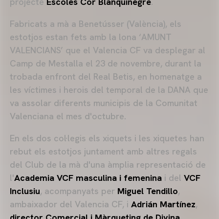
projecte
Escoles Cor Blanquinegre
.
Fabricats a mà a Benetússer (València), els
estotjos estan fets amb la lona ‘AMUNT
VALENCIANS’ que el Valencia CF va desplegar al
Camp de Mestalla el 23 de novembre, durant la
trobada enfront del Real Betis, en homenatge a
les víctimes i herois del temporal de la DANA que
va assolar diferents municipis de la Comunitat
Valenciana el mes d'octubre.
En els dos col·legis els xiquets i les xiquetes han
rebut els estotjos juntament amb altres regals
del Club de la mà d'una àmplia representació de
l'
Academia VCF masculina i femenina
i del
VCF
Inclusiu
, acompanyats per
Miguel Tendillo
,
ambaixador del Valencia CF, i
Adrián Martínez
,
director Comercial i Màrqueting de Divina