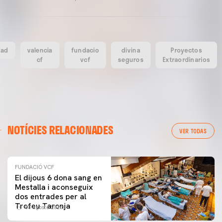
dad
valencia
fundacio
divina
Proyectos
cf
vcf
seguros
Extraordinarios
NOTÍCIES RELACIONADES
VER TODAS
FUNDACIÓ VCF
El dijous 6 dona sang en
Mestalla i aconseguix
dos entrades per al
Trofeu Taronja
03 agosto 2026