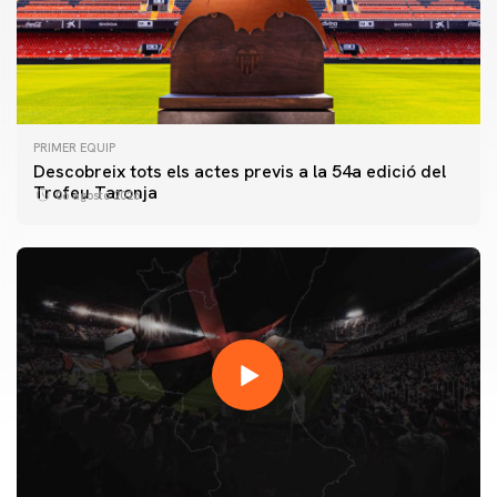
PRIMER EQUIP
Descobreix tots els actes previs a la 54a edició del
Trofeu Taronja
06 agosto 2026