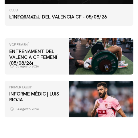
PRIMER EQUIP
CLUB
ENTRENAMENT DEL VALENCIA CF 5/8/2026
L'INFORMATIU DEL VALENCIA CF - 05/08/26
05 agosto 2026
05 agosto 2026
VCF FEMENÍ
ENTRENAMENT DEL
VALENCIA CF FEMENÍ
(05/08/26)
05 agosto 2026
PRIMER EQUIP
INFORME MÈDIC | LUIS
RIOJA
VCF FEMENÍ
ENTRENAMENT DEL VALENCIA CF FEMENÍ (04/08/26)
04 agosto 2026
04 agosto 2026