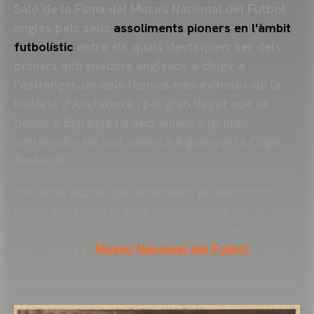
Saló de la Fama del Museu Nacional del Futbol
anglés pels seus
assoliments pioners en l'àmbit
futbolístic
entre els quals destaquen: ser dels
primers entrenadors anglesos a dirigir a
l'estranger, un dels tècnics més exitosos de la
història d'Anglaterra i pel gran llegat que va
deixar a Espanya i a Sud-amèrica (primer
entrenador no sud-americà a guanyar la Copa
Amèrica).
“No hi ha dubte que Greenwell va exercir un
paper fonamental en la globalització i en la
configuració del futbol tal com el coneixem hui
dia”, indica el
Museu Nacional del Futbol
anglés,
localitzat a la ciutat britànica de Mánchester.