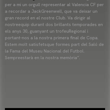
per a mi un orgull representar al Valencia CF per
a recordar a JackGreenwell, que va deixar un
gran record en el nostre Club. Va dirigir al
nostreequip durant dos brillants temporades en
els anys 30, guanyant un trofeuRegional i
portant-nos a la nostra primera final de Copa.
Estem molt satisfetsque formes part del Saló de
la Fama del Museu Nacional del Futbol.
Sempreestarà en la nostra memòria”.