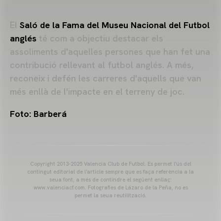
El
Saló de la Fama del Museu Nacional del Futbol
anglés
té com a objectiu destacar els
assoliments d'aquelles persones que han fet una
contribució rellevant al futbol anglés. A més,
reconeix i defén les carreres d'aquells que van
més enllà de l'impacte en el terreny de joc.
Foto: Barberá
Copyright 2013-2025 Valencia Club de Futbol. Es permet l'ús del
contingut editorial de l'article sempre que es faça referència a la
seua font, a més de contindre el següent enllaç:
www.valenciacf.com. Fotografies de Lázaro de la Peña, no es
permet la seua reutilització.