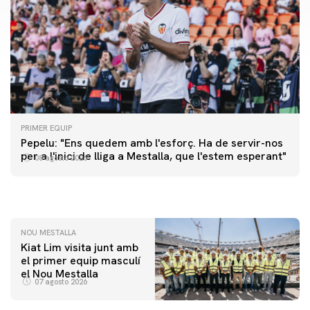
PRIMER EQUIP
PRIMER EQUIP
Pepelu: "Ens quedem amb l'esforç. Ha de servir-nos
📸 #ValenciaNUFC
PRIMER EQUIP
per a l'inici de lliga a Mestalla, que l'estem esperant"
08 agosto 2026
MESTALLA 📍
08 agosto 2026
08 agosto 2026
NOU MESTALLA
Kiat Lim visita junt amb
el primer equip masculí
el Nou Mestalla
07 agosto 2026