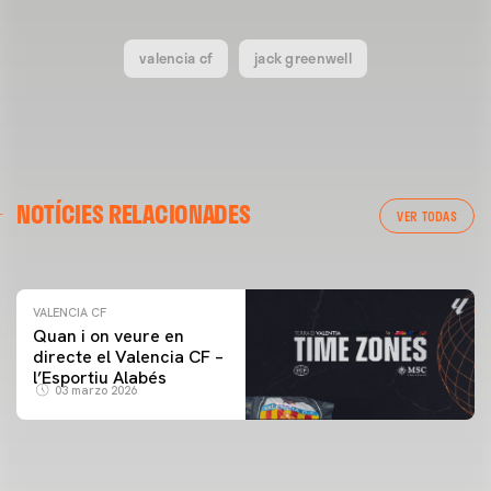
valencia cf
jack greenwell
VALENCIA CF
NOTÍCIES RELACIONADES
ENTRENAMENT DEL VALENCIA CF 04/03/26
VER TODAS
04 marzo 2026
VALENCIA CF
Quan i on veure en
directe el Valencia CF –
l’Esportiu Alabés
03 marzo 2026