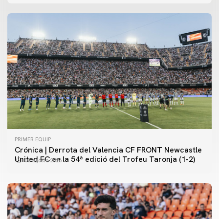
PRIMER EQUIP
Crónica | Derrota del Valencia CF FRONT Newcastle
United FC en la 54ª edició del Trofeu Taronja (1-2)
08 agosto 2026