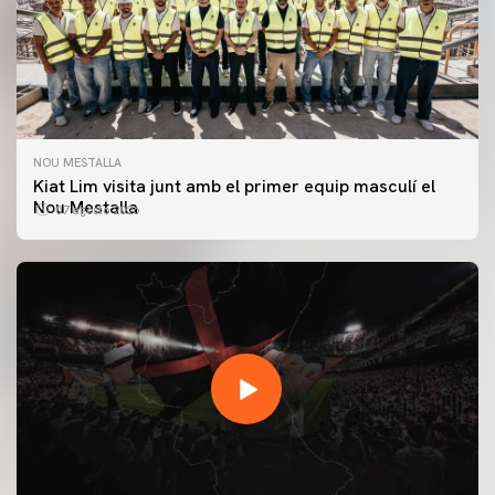
NOU MESTALLA
Kiat Lim visita junt amb el primer equip masculí el
Nou Mestalla
07 agosto 2026