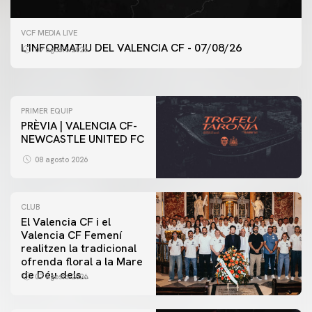
PRIMER EQUIP
VCF MEDIA LIVE
ENTRENAMENT DEL VALENCIA CF 7/8/2026
L'INFORMATIU DEL VALENCIA CF - 07/08/26
07 agosto 2026
07 agosto 2026
PRIMER EQUIP
PRÈVIA | VALENCIA CF-
NEWCASTLE UNITED FC
08 agosto 2026
CLUB
El Valencia CF i el
Valencia CF Femení
realitzen la tradicional
ofrenda floral a la Mare
de Déu dels
07 agosto 2026
Desamparats