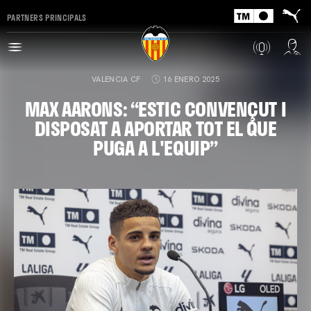
PARTNERS PRINCIPALS
VALENCIA CF
16 ENERO 2025
MAX AARONS: “ESTIC CONVENÇUT I
DISPOSAT A APORTAR TOT EL QUE
PUGA A L'EQUIP”