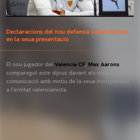
Declaracions del nou defensa valencianista
en la seua presentació
El nou jugador del
Valencia CF
,
Max Aarons
, ha
comparegut este dijous davant els mitjans de
comunicació amb motiu de la seua incorporació
a l'entitat valencianista.