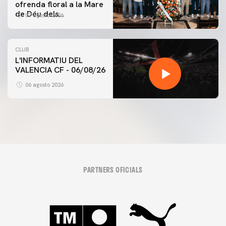
ofrenda floral a la Mare
de Déu dels
07 agosto 2026
Desamparats
CLUB
L'INFORMATIU DEL
VALENCIA CF - 06/08/26
06 agosto 2026
PARTNERS OFICIALS