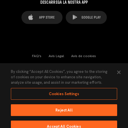
DESCARREGA LA NOSTRA APP
FAQ's
Avís Legal
Avís de cookies
Cookies Settings
Contactes
Premsa
By clicking “Accept All Cookies”, you agree to the storing
of cookies on your device to enhance site navigation,
Llei de Transparència
Política de Privacitat
analyze site usage, and assist in our marketing efforts.
Accessibilitat
Cookies Settings
Reject All
Ninguna parte de esta página puede ser reproducida sin el permiso del Valencia
CF © 2026 Valencia CF.
Accept All Cookies