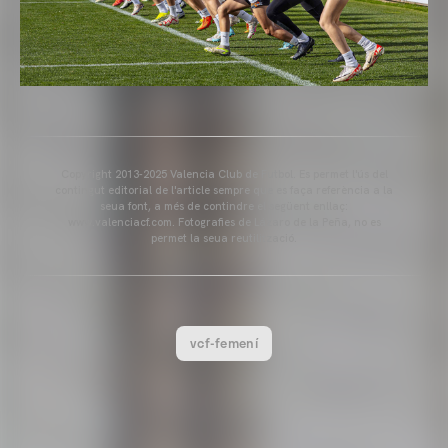
Copyright 2013-2025 Valencia Club de Futbol. Es permet l'ús del
contingut editorial de l'article sempre que es faça referència a la
seua font, a més de contindre el següent enllaç:
www.valenciacf.com. Fotografies de Lázaro de la Peña, no es
permet la seua reutilització.
vcf-femení