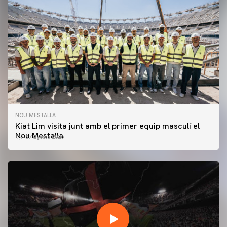
NOU MESTALLA
Kiat Lim visita junt amb el primer equip masculí el
Nou Mestalla
07 agosto 2026