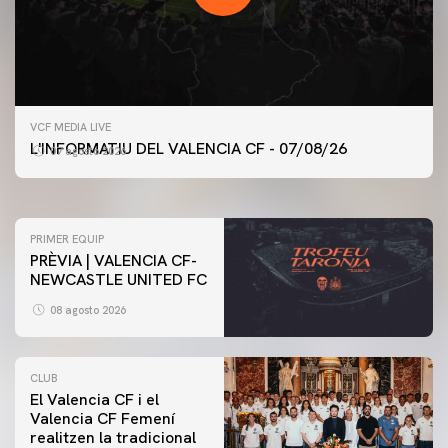
PRIMER EQUIP
VCF MEDIA LIVE
ENTRENAMENT DEL VALENCIA CF 7/8/2026
L'INFORMATIU DEL VALENCIA CF - 07/08/26
07 agosto 2026
07 agosto 2026
PRIMER EQUIP
PRÈVIA | VALENCIA CF-
NEWCASTLE UNITED FC
08 agosto 2026
CLUB
El Valencia CF i el
Valencia CF Femení
realitzen la tradicional