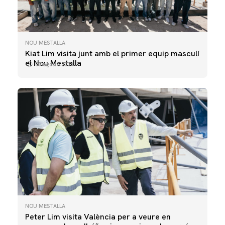
NOU MESTALLA
Kiat Lim visita junt amb el primer equip masculí
el Nou Mestalla
07 agosto 2026
NOU MESTALLA
Peter Lim visita València per a veure en