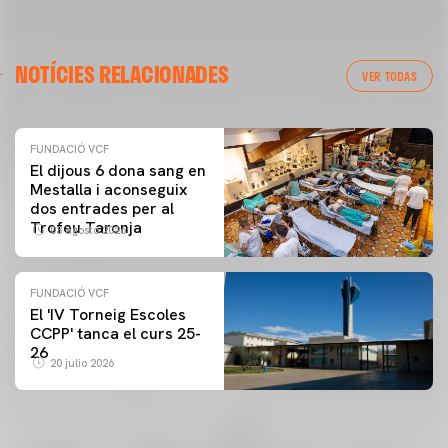
NOTÍCIES RELACIONADES
VER TODAS
FUNDACIÓ VCF
El dijous 6 dona sang en
Mestalla i aconseguix
dos entrades per al
Trofeu Taronja
03 agosto 2026
FUNDACIÓ VCF
El 'IV Torneig Escoles
CCPP' tanca el curs 25-
26
20 julio 2026