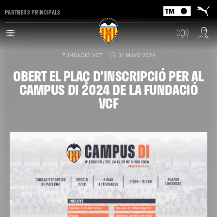
PARTNERS PRINCIPALS
FUNDACIÓ VCF
31 MAYO 2024
OBERT EL PLAÇ D'INSCRIPCIÓ PER AL
CAMPUS DI 2024 DE LA FUNDACIÓ
VCF