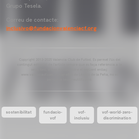
Grupo Tesela.
Correu de contacte:
inclusivo@fundacionvalenciacf.org
Copyright 2013-2025 Valencia Club de Futbol. Es permet l'ús del
contingut editorial de l'article sempre que es faça referència a la
seua font, a més de contindre el següent enllaç:
www.valenciacf.com. Fotografies de Lázaro de la Peña, no es
permet la seua reutilització.
sostenibilitat
fundacio-
vcf-
vcf-world-zero-
vcf
inclusiu
discrimination