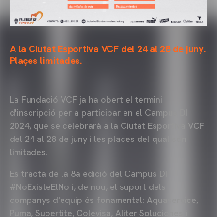
A la Ciutat Esportiva VCF del 24 al 28 de juny.
Plaçes limitades.
La Fundació VCF ja ha obert el termini
d'inscripció per a participar en el Campus DI
2024, que se celebrarà a la Ciutat Esportiva VCF
del 24 al 28 de juny i les places del qual són
limitades.
Es tracta de la 8a edició del Campus DI
#NoExisteElNo i, de nou, el suport dels
companys d'equip és fonamental: Aquaservice,
Puma, Supertite, Colevisa, Aliter Soluciones i