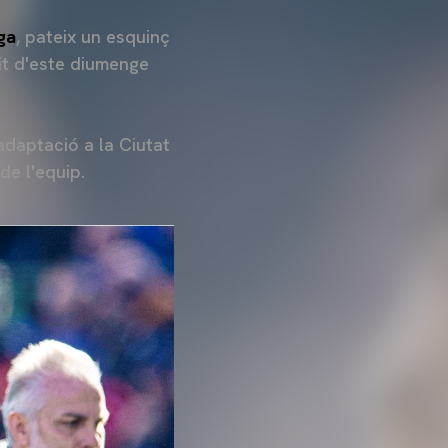
ga
, pateix un esquinç
tit d'este diumenge
eadaptació a la Ciutat
de l'equip.