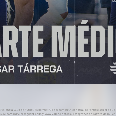
Valencia Club de Futbol. Es permet l'ús del contingut editorial de l'article sempre que
és de contindre el següent enllaç: www.valenciacf.com. Fotografies de Lázaro de la Peñ