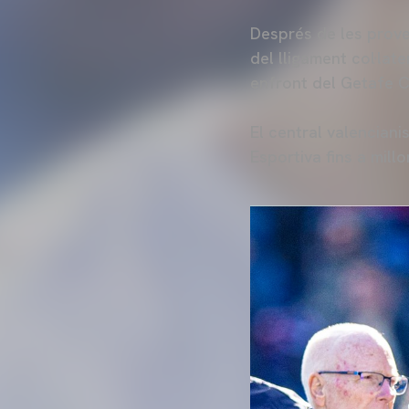
Després de les prove
del lligament col·lat
enfront del Getafe C
El central valenciani
Esportiva fins a mill