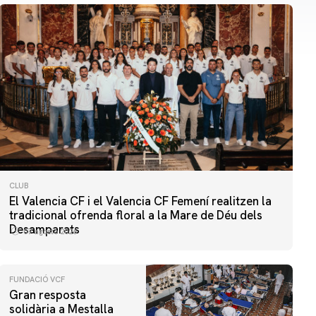
CLUB
El Valencia CF i el Valencia CF Femení realitzen la
tradicional ofrenda floral a la Mare de Déu dels
Desamparats
07 agosto 2026
FUNDACIÓ VCF
Gran resposta
solidària a Mestalla