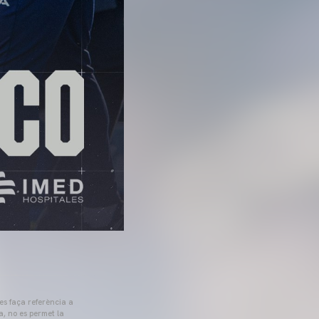
 es faça referència a
a, no es permet la