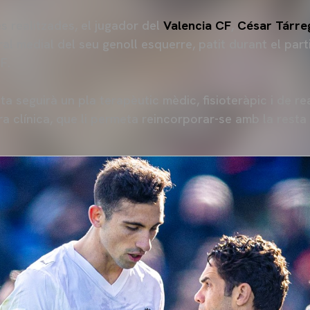
s realitzades, el jugador del
Valencia CF
,
César Tárre
eral medial del seu genoll esquerre, patit durant el par
F.
sta seguirà un pla terapèutic mèdic, fisioteràpic i de r
ora clínica, que li permeta reincorporar-se amb la resta 