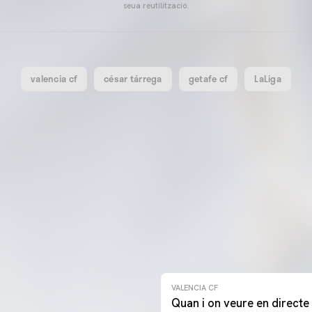
seua reutilització.
valencia cf
césar tárrega
getafe cf
LaLiga
VALENCIA CF
Quan i on veure en directe 