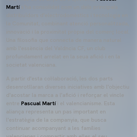
Martí
s'ha consolidat com un dels principals
distribuïdors d'electrodomèstics i tecnologia en
la Comunitat, combinant atenció personalitzada,
innovació i la proximitat pròpia del comerç local.
Una filosofia que connecta de manera natural
amb l'essència del Valdncia CF, un club
profundament arrelat en la seua afició i en la
societat valenciana.
A partir d'esta col·laboració, les dos parts
desenrotllaran diverses iniciatives amb l'objectiu
d'acostar la marca a l'afició i reforçar el vincle
entre
Pascual Martí
i el valencianisme. Esta
aliança representa un pas important en
l'estratègia de la companyia, que busca
continuar acompanyant a les famílies
valencianes i compartir amb elles el seu