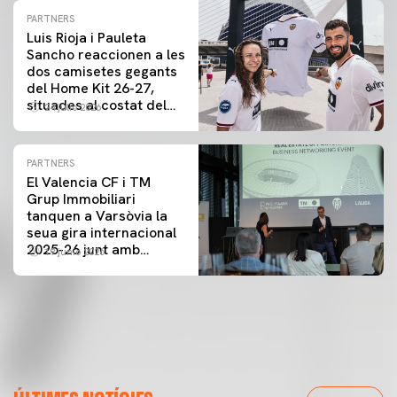
PARTNERS
Luis Rioja i Pauleta
Sancho reaccionen a les
dos camisetes gegants
del Home Kit 26-27,
situades al costat del
24 julio 2026
Camp de Mestalla i la
Ciutat de les Arts i les
Ciències
PARTNERS
El Valencia CF i TM
Grup Immobiliari
tanquen a Varsòvia la
seua gira internacional
2025-26 junt amb
19 junio 2026
LALIGA