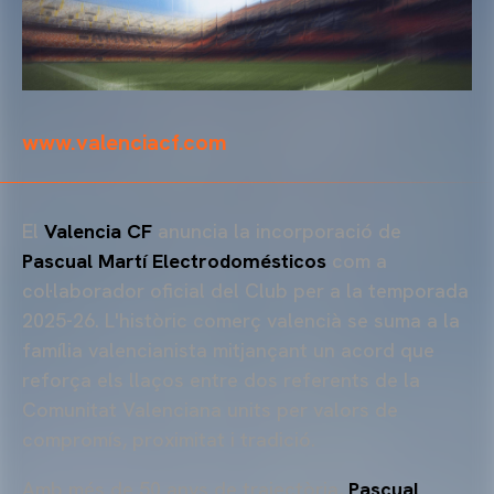
www.valenciacf.com
El
Valencia CF
anuncia la incorporació de
Pascual Martí Electrodomésticos
com a
col·laborador oficial del Club per a la temporada
2025-26. L'històric comerç valencià se suma a la
família valencianista mitjançant un acord que
reforça els llaços entre dos referents de la
Comunitat Valenciana units per valors de
compromís, proximitat i tradició.
Amb més de 50 anys de trajectòria,
Pascual