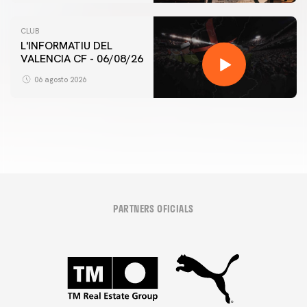
CLUB
L'INFORMATIU DEL
VALENCIA CF - 06/08/26
PRIMER EQUIP
ENTRENAMENT DEL VALENCIA CF 6/8/2026
06 agosto 2026
06 agosto 2026
PARTNERS OFICIALS