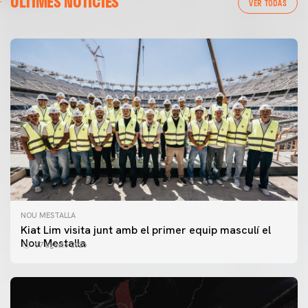
ÚLTIMES NOTÍCIES
VER TODAS
NOU MESTALLA
Kiat Lim visita junt amb el primer equip masculí el
Nou Mestalla
07 agosto 2026