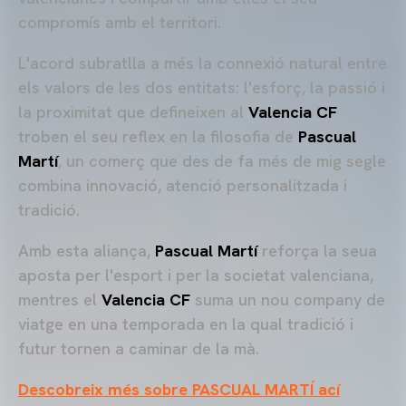
compromís amb el territori.
L'acord subratlla a més la connexió natural entre
els valors de les dos entitats: l'esforç, la passió i
la proximitat que defineixen al
Valencia CF
troben el seu reflex en la filosofia de
Pascual
Martí
, un comerç que des de fa més de mig segle
combina innovació, atenció personalitzada i
tradició.
Amb esta aliança,
Pascual Martí
reforça la seua
aposta per l'esport i per la societat valenciana,
mentres el
Valencia CF
suma un nou company de
viatge en una temporada en la qual tradició i
futur tornen a caminar de la mà.
Descobreix més sobre PASCUAL MARTÍ ací