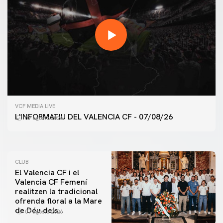
PRIMER EQUIP
VCF MEDIA LIVE
ENTRENAMENT DEL VALENCIA CF 7/8/2026
L'INFORMATIU DEL VALENCIA CF - 07/08/26
07 agosto 2026
07 agosto 2026
CLUB
El Valencia CF i el
Valencia CF Femení
realitzen la tradicional
ofrenda floral a la Mare
de Déu dels
07 agosto 2026
Desamparats