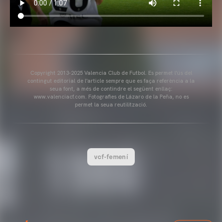
Copyright 2013-2025 Valencia Club de Futbol. Es permet l'ús del
contingut editorial de l'article sempre que es faça referència a la
seua font, a més de contindre el següent enllaç:
www.valenciacf.com. Fotografies de Lázaro de la Peña, no es
permet la seua reutilització.
vcf-femení