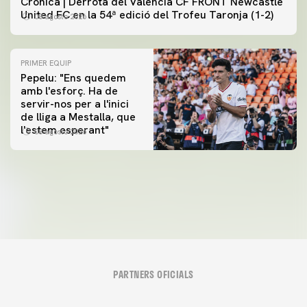
Crónica | Derrota del Valencia CF FRONT Newcastle
United FC en la 54ª edició del Trofeu Taronja (1-2)
08 agosto 2026
PRIMER EQUIP
Pepelu: "Ens quedem
amb l'esforç. Ha de
servir-nos per a l'inici
PRIMER EQUIP
de lliga a Mestalla, que
📸 #ValenciaNUFC
PRIMER EQUIP
l'estem esperant"
08 agosto 2026
MESTALLA 📍
08 agosto 2026
08 agosto 2026
PARTNERS OFICIALS