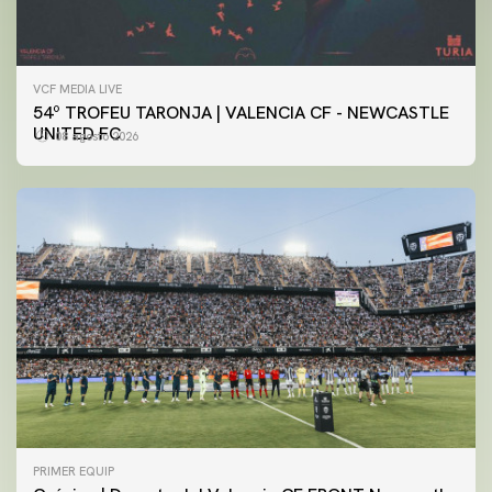
VCF MEDIA LIVE
54º TROFEU TARONJA | VALENCIA CF - NEWCASTLE
UNITED FC
08 agosto 2026
PRIMER EQUIP