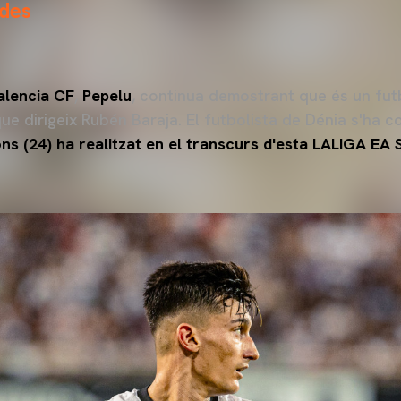
ades
alencia CF
,
Pepelu
, continua demostrant que és un futbo
que dirigeix Rubén Baraja. El futbolista de Dénia s'ha c
s (24) ha realitzat en el transcurs d'esta LALIGA EA