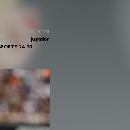
lista ‘capital’ en la
onvertit en el
jugador
 SPORTS 24-25
.