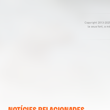
Copyright 2013-2025 
la seua font, a m
NOTÍCIES RELACIONADES
VALENCIA CF