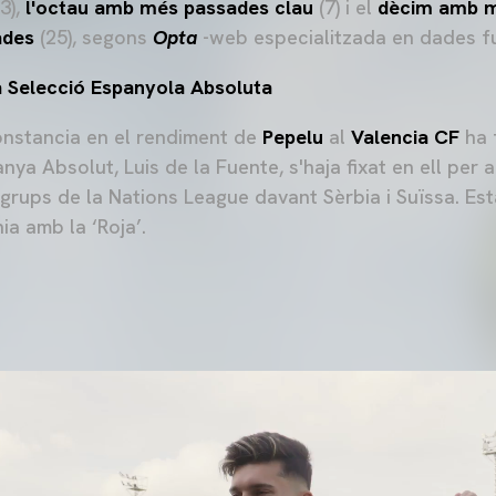
3),
l'octau amb més passades clau
(7) i el
dècim amb m
ades
(25), segons
Opta
-web especialitzada en dades fu
 Selecció Espanyola Absoluta
constancia en el rendiment de
Pepelu
al
Valencia CF
ha 
ya Absolut, Luis de la Fuente, s'haja fixat en ell per a
 grups de la Nations League davant Sèrbia i Suïssa. Es
ia amb la ‘Roja’.