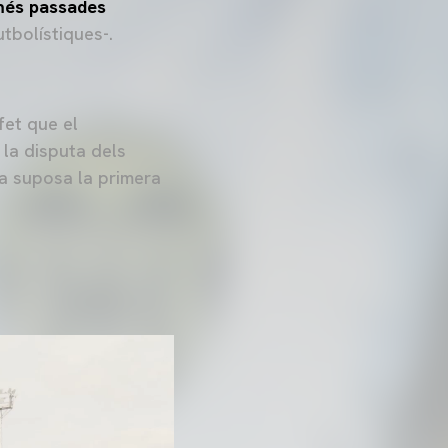
és passades
tbolístiques-.
fet que el
 la disputa dels
ta suposa la primera