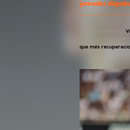
jornades disput
El migcampista del
V
medul·lar de l'equip 
que més recuperacion