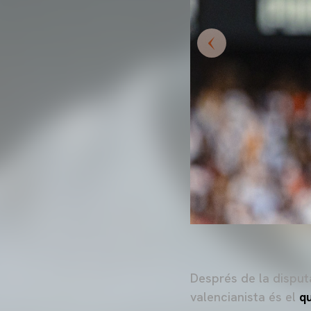
Després de la disput
valencianista és el
q