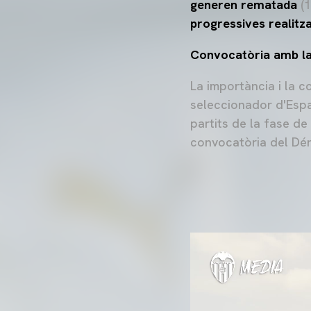
generen rematada
(1
progressives realitz
Convocatòria amb la
La importància i la 
seleccionador d'Espan
partits de la fase de
convocatòria del Dén