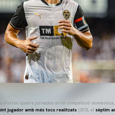
a d'estes quatre jornades en la competició domèstica,
uint jugador amb més tocs realitzats
(303), el
sèptim a