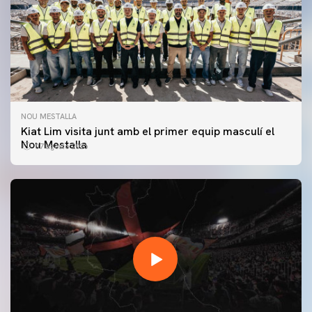
NOU MESTALLA
Kiat Lim visita junt amb el primer equip masculí el
Nou Mestalla
07 agosto 2026