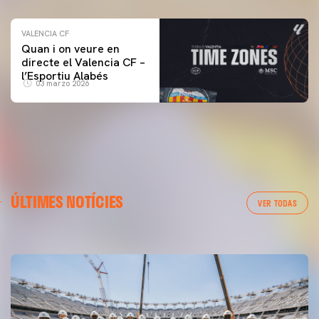
VALENCIA CF
Quan i on veure en
directe el Valencia CF –
l’Esportiu Alabés
03 marzo 2026
PRIMER EQUIP
ÚLTIMES NOTÍCIES
MESTALLA 📍
VER TODAS
08 agosto 2026