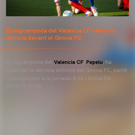
El migcampista del Valencia CF valora la
derrota davant el Girona FC
El migcampista del
Valencia CF
,
Pepelu
, ha
analitzat la derrota enfront del Girona FC, partit
corresponent a la jornada 8 de LALIGA EA
SPORTS 25-26.