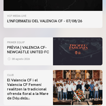
PRIMER EQUIP
VCF MEDIA LIVE
ENTRENAMENT DEL VALENCIA CF 7/8/2026
L'INFORMATIU DEL VALENCIA CF - 07/08/26
07 agosto 2026
07 agosto 2026
PRIMER EQUIP
PRÈVIA | VALENCIA CF-
NEWCASTLE UNITED FC
08 agosto 2026
CLUB
El Valencia CF i el
Valencia CF Femení
realitzen la tradicional
ofrenda floral a la Mare
de Déu dels
07 agosto 2026
Desamparats