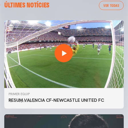
ÚLTIMES NOTÍCIES
VER TODAS
PRIMER EQUIP
RESUM VALENCIA CF-NEWCASTLE UNITED FC
09 agosto 2026