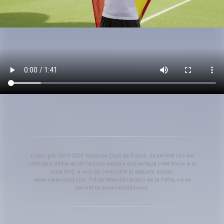
Copyright 2013-2025 Valencia Club de Futbol. Es permet l'ús del
contingut editorial de l'article sempre que es faça referència a la
seua font, a més de contindre el següent enllaç:
www.valenciacf.com. Fotografies de Lázaro de la Peña, no es
permet la seua reutilització.