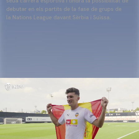
seua carrera esportiva i tindrà la possibilitat de
debutar en els partits de la fase de grups de
la
Nations
League
davant Sèrbia i Suïssa.