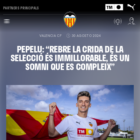
PARTNERS PRINCIPALS
VALENCIA CF
30 AGOSTO 2024
PEPELU: “REBRE LA CRIDA DE LA
SELECCIÓ ÉS IMMILLORABLE, ÉS UN
SOMNI QUE ES COMPLEIX”