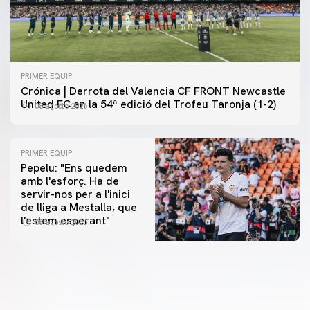
PRIMER EQUIP
Crónica | Derrota del Valencia CF FRONT Newcastle
United FC en la 54ª edició del Trofeu Taronja (1-2)
08 agosto 2026
PRIMER EQUIP
Pepelu: "Ens quedem
amb l'esforç. Ha de
servir-nos per a l'inici
PRIMER EQUIP
de lliga a Mestalla, que
📸 #ValenciaNUFC
PRIMER EQUIP
l'estem esperant"
08 agosto 2026
MESTALLA 📍
08 agosto 2026
08 agosto 2026