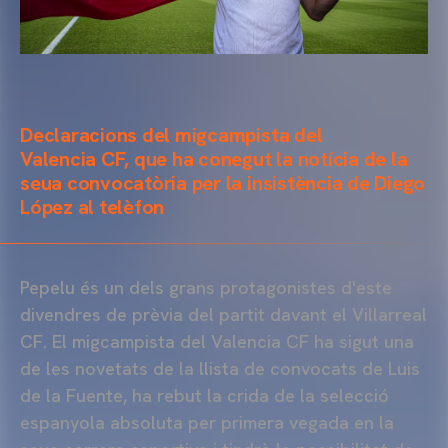
Declaracions del migcampista del
Valencia
CF, que ha conegut la notícia de la
seua convocatòria per la insistència de Diego
López al telèfon
Pepelu
és un dels grans protagonistes d'este
divendres de prèvia del partit davant el Villarreal
CF. El migcampista del Valencia
CF
ha sigut una
de les novetats de la llista de convocats de Luis
de la Fuente, ha rebut la crida de la selecció
espanyola absoluta per primera vegada en la