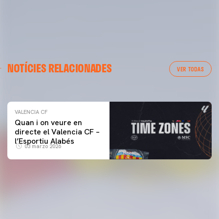
VALENCIA CF
NOTÍCIES RELACIONADES
ENTRENAMENT DEL VALENCIA CF 04/03/26
VER TODAS
04 marzo 2026
VALENCIA CF
Quan i on veure en
directe el Valencia CF –
l’Esportiu Alabés
03 marzo 2026