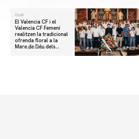
CLUB
El Valencia CF i el
Valencia CF Femení
realitzen la tradicional
ofrenda floral a la
Mare de Déu dels
07 agosto 2026
Desamparats