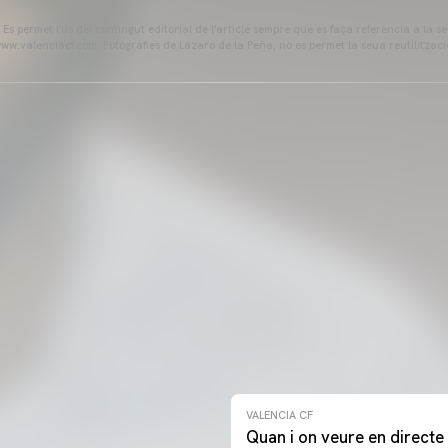
s permet l'ús del contingut editorial de l'article sempre que es faça referència a la s
ww.valenciacf.com. Fotografies de Lázaro de la Peña, no es permet la seua reutilitzaci
VALENCIA CF
Quan i on veure en directe 