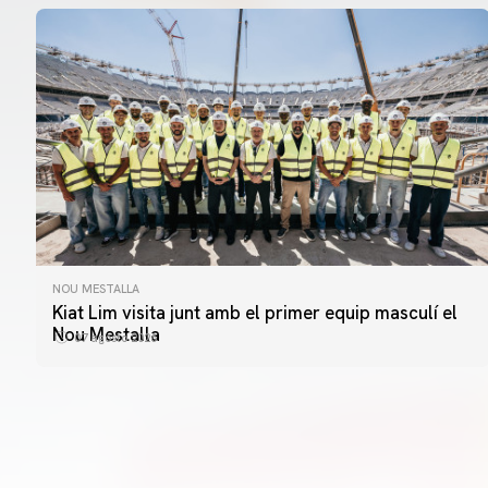
NOU MESTALLA
Kiat Lim visita junt amb el primer equip masculí el
Nou Mestalla
07 agosto 2026