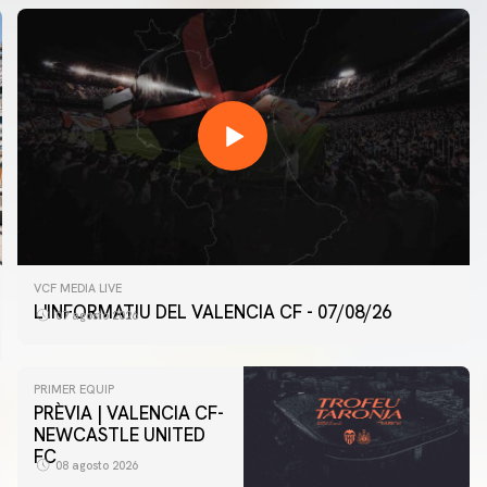
VCF MEDIA LIVE
L'INFORMATIU DEL VALENCIA CF - 07/08/26
07 agosto 2026
PRIMER EQUIP
PRÈVIA | VALENCIA CF-
NEWCASTLE UNITED
FC
08 agosto 2026