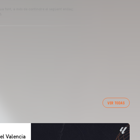
eua font, a més de contindre el següent enllaç:
ó.
VER TODAS
el Valencia