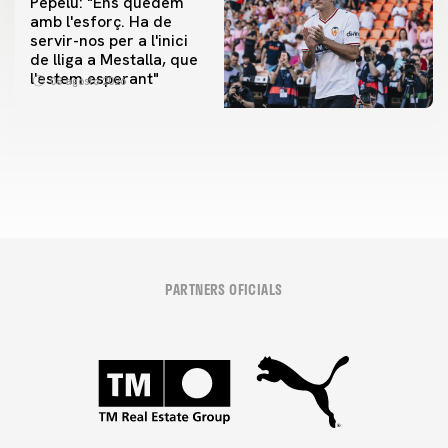
Pepelu: "Ens quedem
amb l'esforç. Ha de
servir-nos per a l'inici
PRIMER EQUIP
de lliga a Mestalla, que
📸 #ValenciaNUFC
PRIMER EQUIP
l'estem esperant"
08 agosto 2026
MESTALLA 📍
08 agosto 2026
08 agosto 2026
PARTNERS OFICIALS