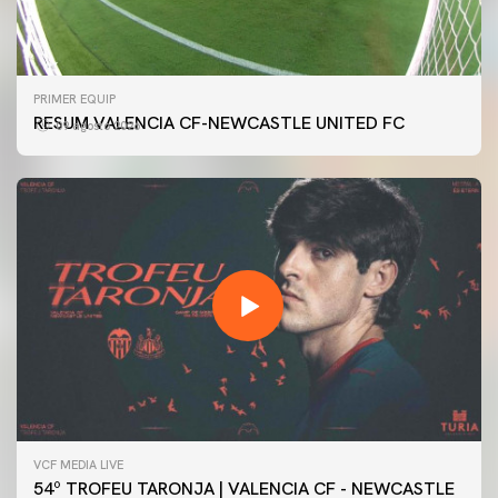
PRIMER EQUIP
RESUM VALENCIA CF-NEWCASTLE UNITED FC
09 agosto 2026
VCF MEDIA LIVE
54º TROFEU TARONJA | VALENCIA CF - NEWCASTLE