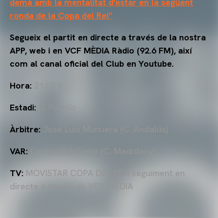
demà amb la mentalitat d'estar en la següent
ronda de la Copa del Rei”
Segueix el partit en directe a través de la nostra
APP, web i en VCF MÈDIA Ràdio (92.6 FM), així
com al canal oficial del Club en Youtube.
Hora:
21:00 h
Estadi:
El Plantío
Àrbitre:
José Luis Munuera (C. Andalús)
VAR:
Carlos Del Cerro (C. Madrileny)
TV:
MOVISTAR COPA DEL REI i seguiment en
directe a través de VCF MÈDIA