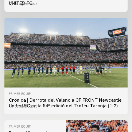
UNITED FC
08 agosto 2026
PRIMER EQUIP
Crónica | Derrota del Valencia CF FRONT Newcastle
United FC en la 54ª edició del Trofeu Taronja (1-2)
08 agosto 2026
PRIMER EQUIP