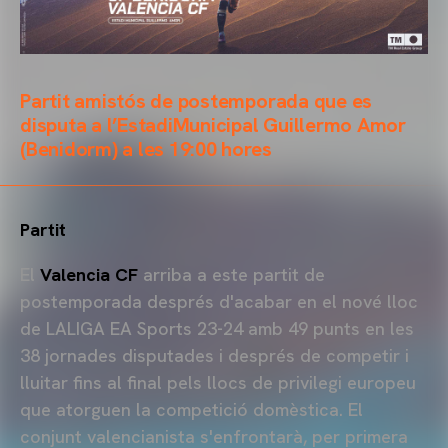
Partit amistós de postemporada que es
disputa a l’EstadiMunicipal Guillermo Amor
(Benidorm) a les 19:00 hores
Partit
El
Valencia CF
arriba a este partit de
postemporada després d'acabar en el nové lloc
de LALIGA EA Sports 23-24 amb 49 punts en les
38 jornades disputades i després de competir i
lluitar fins al final pels llocs de privilegi europeu
que atorguen la competició domèstica. El
conjunt valencianista s'enfrontarà, per primera