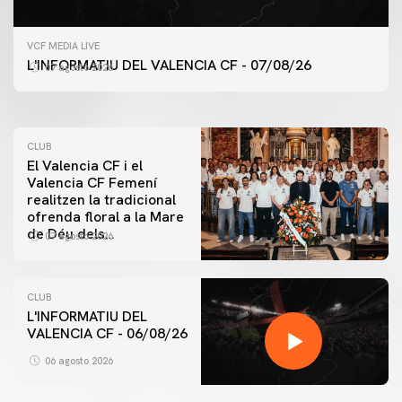
PRIMER EQUIP
VCF MEDIA LIVE
ENTRENAMENT DEL VALENCIA CF 7/8/2026
L'INFORMATIU DEL VALENCIA CF - 07/08/26
07 agosto 2026
07 agosto 2026
CLUB
El Valencia CF i el
Valencia CF Femení
realitzen la tradicional
ofrenda floral a la Mare
de Déu dels
07 agosto 2026
Desamparats
CLUB
L'INFORMATIU DEL
VALENCIA CF - 06/08/26
PRIMER EQUIP
ENTRENAMENT DEL VALENCIA CF 6/8/2026
06 agosto 2026
06 agosto 2026