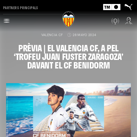
PARTNERS PRINCIPALS
VALENCIA CF
28 MAYO 2024
PRÈVIA | EL VALENCIA CF, A PEL
‘TROFEU JUAN FUSTER ZARAGOZA’
DAVANT EL CF BENIDORM