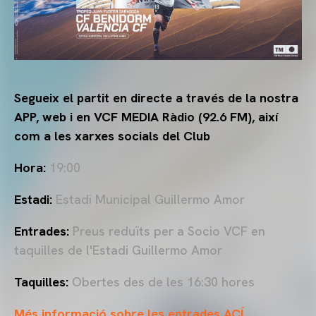
Segueix el partit en directe a través de la nostra
APP, web i en VCF MEDIA Ràdio (92.6 FM), així
com a les xarxes socials del Club
Hora:
19:00
Estadi:
Estadi Municipal Guillermo Amor
Entrades:
Preus reduïts per a Socio VCF en
taquilles de l'Estadi Guillermo Amor
Taquilles:
Obertes des de les 16:30 hores
Més informació sobre les entrades ACÍ