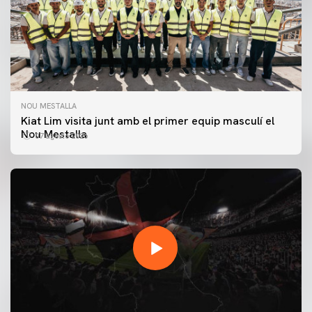
NOU MESTALLA
Kiat Lim visita junt amb el primer equip masculí el
Nou Mestalla
07 agosto 2026