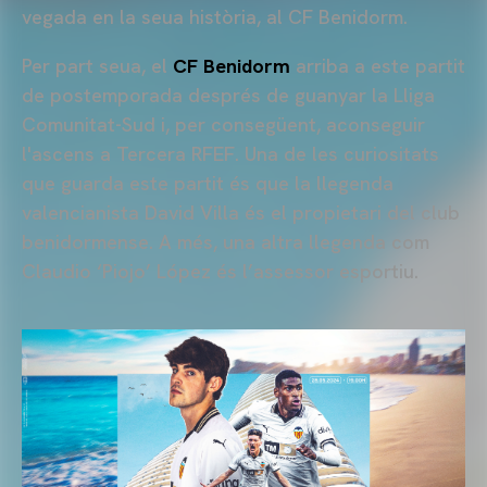
vegada en la seua història, al CF Benidorm.
Per part seua, el
CF Benidorm
arriba a este partit
de postemporada després de guanyar la Lliga
Comunitat-Sud i, per consegüent, aconseguir
l'ascens a Tercera RFEF. Una de les curiositats
que guarda este partit és que la llegenda
valencianista David Villa és el propietari del club
benidormense. A més, una altra llegenda com
Claudio ‘Piojo’ López és l’assessor esportiu.