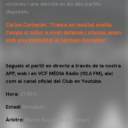
victòries i una derrota en els deu partits
disputats.
Carlos Corberán: “Traure un resultat positiu
t'exigix el millor a nivell defensiu i ofensiu, anem
amb eixa mentalitat al Santiago Bernabéu”
Segueix el partit en directe a través de la nostra
APP, web i en VCF MÈDIA Ràdio (92.6 FM), així
com al canal oficial del Club en Youtube.
Hora:
21:00 h
Estadi:
Bernabéu
Àrbitre:
Mateo Busquets (C. Balear)