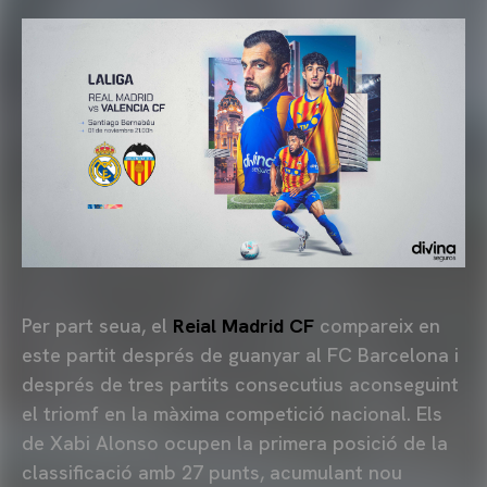
Per part seua, el
Reial Madrid CF
compareix en
este partit després de guanyar al FC Barcelona i
després de tres partits consecutius aconseguint
el triomf en la màxima competició nacional. Els
de Xabi Alonso ocupen la primera posició de la
classificació amb 27 punts, acumulant nou