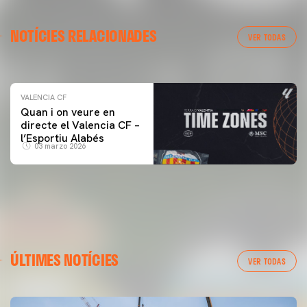
VALENCIA CF
NOTÍCIES RELACIONADES
ENTRENAMENT DEL VALENCIA CF 04/03/26
VER TODAS
04 marzo 2026
VALENCIA CF
Quan i on veure en
directe el Valencia CF –
l’Esportiu Alabés
03 marzo 2026
ÚLTIMES NOTÍCIES
VER TODAS