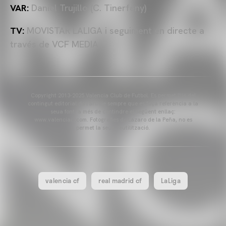
VAR:
Daniel Trujillo (C. Tinerfeny)
TV:
MOVISTAR LALIGA i seguiment en directe a
través de VCF MEDIA
Copyright 2013-2025 Valencia Club de Futbol. Es permet l'ús del
contingut editorial de l'article sempre que es faça referència a la
seua font, a més de contindre el següent enllaç:
www.valenciacf.com. Fotografies de Lázaro de la Peña, no es
permet la seua reutilització.
valencia cf
real madrid cf
LaLiga