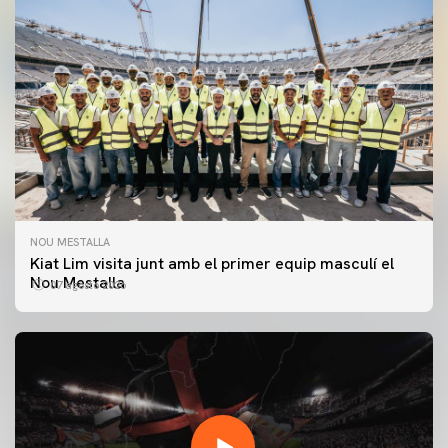
NOU MESTALLA
Kiat Lim visita junt amb el primer equip masculí el
Nou Mestalla
07 agosto 2026