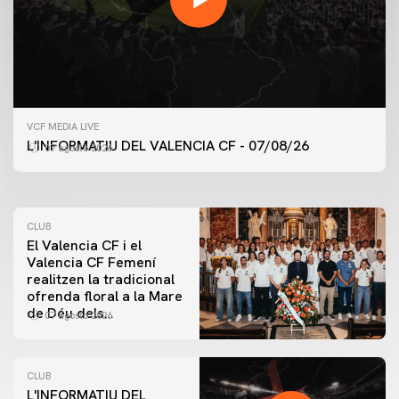
PRIMER EQUIP
VCF MEDIA LIVE
ENTRENAMENT DEL VALENCIA CF 7/8/2026
L'INFORMATIU DEL VALENCIA CF - 07/08/26
07 agosto 2026
07 agosto 2026
CLUB
El Valencia CF i el
Valencia CF Femení
realitzen la tradicional
ofrenda floral a la Mare
de Déu dels
07 agosto 2026
Desamparats
CLUB
L'INFORMATIU DEL