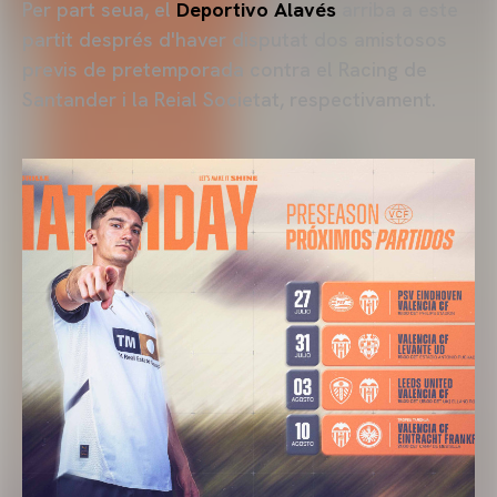
Per part seua, el
Deportivo Alavés
arriba a este
partit després d'haver disputat dos amistosos
previs de pretemporada contra el Racing de
Santander i la Reial Societat, respectivament.