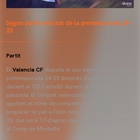
Segon partit amistós de la pretemporada 24-
25
Partit
El
Valencia CF
disputa el seu segon partit d'esta
pretemporada 24-25 després d'estrenar-se
davant el CD Castelló durant la setmana
passada. El conjunt valencianista continuarà així
agafant el ritme de competició amb l'objectiu de
preparar-se per a l'inici de LALIGA EA Sports 24-
25, que serà 17 d'agost davant el FC Barcelona
al Camp de Mestalla.