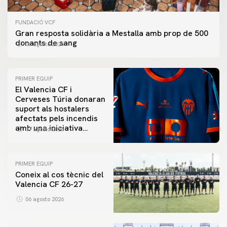
FUNDACIÓ VCF
Gran resposta solidària a Mestalla amb prop de 500
donants de sang
06 agosto 2026
PRIMER EQUIP
El Valencia CF i
Cerveses Túria donaran
suport als hostalers
afectats pels incendis
amb una iniciativa
07 agosto 2026
especial al Trofeu
Taronja
PRIMER EQUIP
Coneix al cos tècnic del
Valencia CF 26-27
06 agosto 2026