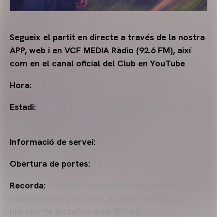
Segueix el partit en directe a través de la nostra
APP, web i en VCF MEDIA Ràdio (92.6 FM), així
com en el canal oficial del Club en YouTube
Hora:
19:00
Estadi:
Antonio Puchades (Ciutat Esportiva de
Paterna)
Informació de servei:
Obertura de portes:
18:00 hores
Recorda:
Prendre mesures davant les altes
temperatures previstes, protegir-te del sol i
hidratar-te (botelles màx. 500 ml)