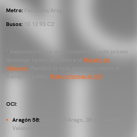
Metro:
Facultats/Aragón
Busos:
10 12 93 C2
* Valencianista, tin amb compte que este pròxim
diumenge també es celebra la
Marató de
València
. Planifica la teua arribada i valora el
transport públic.
Máés informació ACÍ
.
OCI:
Aragón 58:
Avenida d’Arago, 38- BJ, 46021,
Valencia.