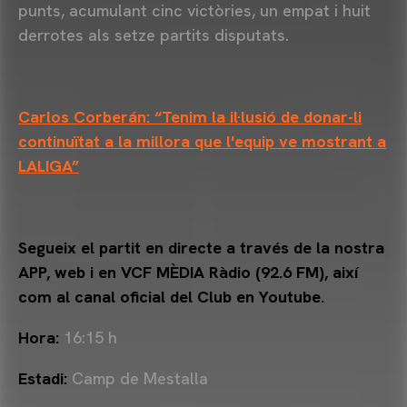
punts, acumulant cinc victòries, un empat i huit
derrotes als setze partits disputats.
Carlos Corberán: “Tenim la il·lusió de donar-li
continuïtat a la millora que l'equip ve mostrant a
LALIGA”
Segueix el partit en directe a través de la nostra
APP, web i en VCF MÈDIA Ràdio (92.6 FM), així
com al canal oficial del Club en Youtube.
Hora:
16:15 h
Estadi:
Camp de Mestalla