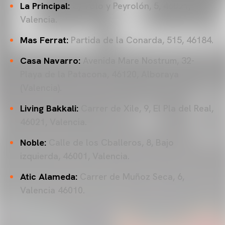
La Principal:
C/ Polo y Peyrolón, 5, 46021,
Valencia.
Mas Ferrat:
Partida de la Conarda, 515, 46184.
Casa Navarro:
Avenida Mare Nostrum, 32-
Playa de la Patacona, 46120, Alboraya
(Valencia).
Living Bakkali:
Carrer de Xile, 9, El Pla del Real,
46021, Valencia.
Noble:
Calle de los Cballeros, 8, Bajo
izquierda, 46001, Valencia.
Atic Alameda:
Carrer de Muñoz Seca, 6,
Valencia 46010.