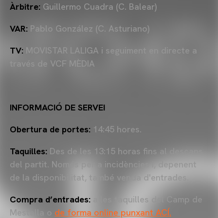
Àrbitre:
Guillermo Cuadra (C. Balear)
VAR:
Pablo González (C. Asturiano)
TV:
MOVISTAR LALIGA i seguiment en directe a
través de VCF MÈDIA
INFORMACIÓ DE SERVEI
Obertura de portes:
14:45 hores.
Taquilles:
Des de les 13:15 horas fins al descans
del partit. Només per a incidències i, depenent
de la disponibilitat, també venda d'entrades.
Compra d’entrades:
a les taquilles del Camp de
Mestalla o
de forma online punxant ACÍ.