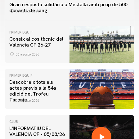
Gran resposta solidària a Mestalla amb prop de 500
donants de sang
06 agosto 2026
PRIMER EQUIP
Coneix al cos tècnic del
Valencia CF 26-27
06 agosto 2026
PRIMER EQUIP
Descobreix tots els
actes previs a la 54a
edició del Trofeu
Taronja
06 agosto 2026
CLUB
L'INFORMATIU DEL
VALENCIA CF - 05/08/26