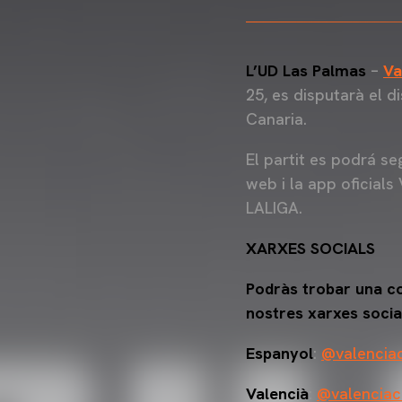
L’UD Las Palmas
–
Va
25, es disputarà el d
Canaria.
El partit es podrá se
web i la app oficials
LALIGA.
XARXES SOCIALS
Podràs trobar una cob
nostres xarxes social
Espanyol
:
@valencia
Valencià
:
@valenciac