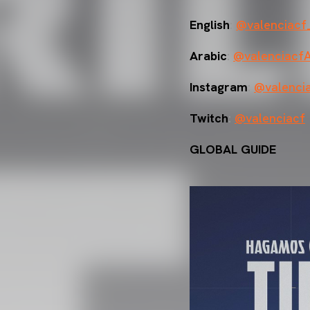
English
:
@valenciacf
Arabic
:
@valenciacf
Instagram
:
@valenci
Twitch
:
@valenciacf
GLOBAL GUIDE