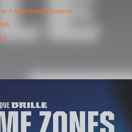
_en
&
www.valenciacf.com/en
Arab
acf