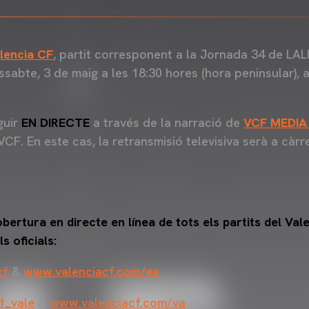
lencia CF
, partit corresponent a la Jornada 34 de LA
issabte, 3 de maig a les 18:30 hores (hora peninsular), 
guir
EN DIRECTE
a través de la narració de
VCF MEDIA
 VCF. En este cas, la retransmisió televisiva serà a c
ertura en directe en línea de tots els partits del Val
s oficials:
cf
&
www.valenciacf.com/es
f_vale
&
www.valenciacf.com/va