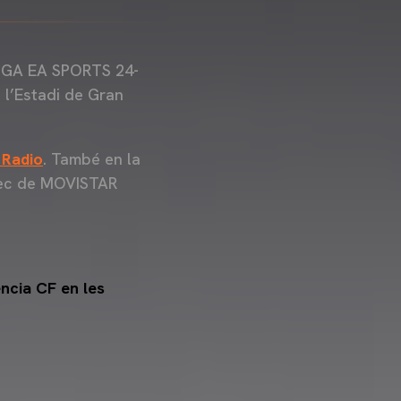
LIGA EA SPORTS 24-
a l’Estadi de Gran
 Radio
. També en la
àrrec de MOVISTAR
encia CF en les