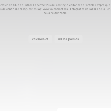
Valencia Club de Futbol. Es permet l'ús del contingut editorial de l'article sempre que
és de contindre el següent enllaç: www.valenciacf.com. Fotografies de Lázaro de la Peñ
seua reutilització.
valencia cf
ud las palmas