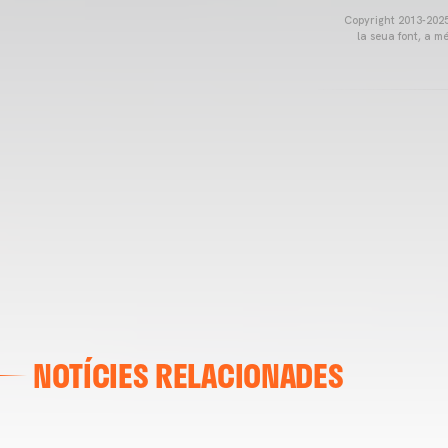
Copyright 2013-2025 
la seua font, a m
NOTÍCIES RELACIONADES
VALENCIA CF
ENTRENAMENT DEL VALENCIA CF 04/03/26
04 marzo 2026