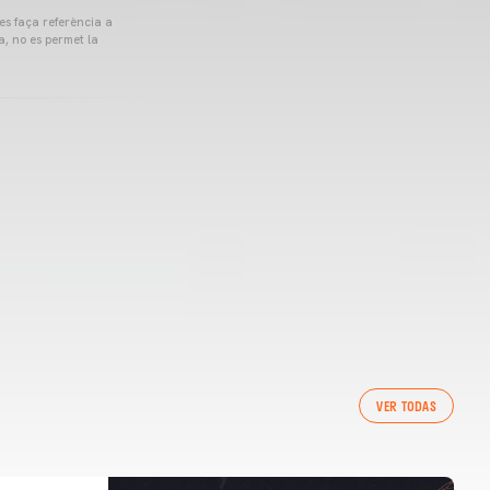
 es faça referència a
a, no es permet la
VER TODAS