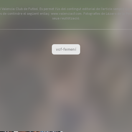
Valencia Club de Futbol. Es permet l'ús del contingut editorial de l'article sempre que
és de contindre el següent enllaç: www.valenciacf.com. Fotografies de Lázaro de la Peñ
seua reutilització.
vcf-femení
VCF FEMENÍ
ENTRENAMENT DEL VALENC
04 agosto 2026