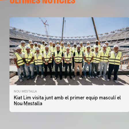
NOU MESTALLA
Kiat Lim visita junt amb el primer equip masculí el
Nou Mestalla
07 agosto 2026