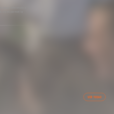
 es faça referència a
a, no es permet la
VER TODAS
IA CF FEMENÍ (04/08/26)