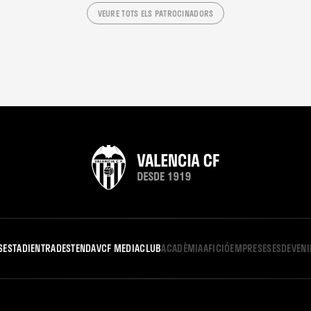
VEURE TOTS ELS PATROCINADORS
S
ESTADI
ENTRADES
TENDA
VCF MEDIA
CLUB
ACADÈMIA
AFICIÓ
EMPRESES
ESDEVEN