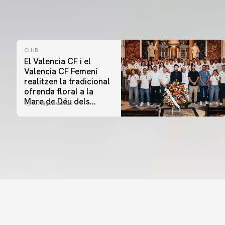
CLUB
El Valencia CF i el
Valencia CF Femení
realitzen la tradicional
ofrenda floral a la
Mare de Déu dels
07 agosto 2026
Desamparats