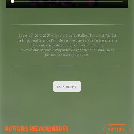
Copyright 2013-2025 Valencia Club de Futbol. Es permet l'ús del
contingut editorial de l'article sempre que es faça referència a la
seua font, a més de contindre el següent enllaç:
www.valenciacf.com. Fotografies de Lázaro de la Peña, no es
permet la seua reutilització.
vcf-femení
NOTÍCIES RELACIONADES
VER TODAS