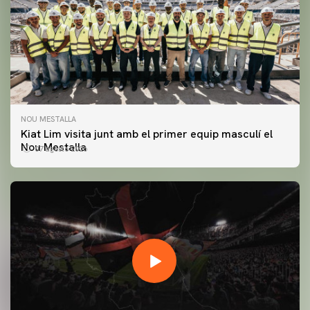
NOU MESTALLA
Kiat Lim visita junt amb el primer equip masculí el
Nou Mestalla
07 agosto 2026