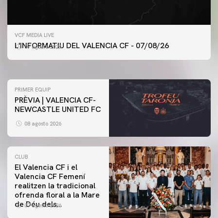
PRIMER EQUIP
VCF MEDIA LIVE
ENTRENAMENT DEL VALENCIA CF 7/8/2026
L'INFORMATIU DEL VALENCIA CF - 07/08/26
07 agosto 2026
07 agosto 2026
PRIMER EQUIP
PRÈVIA | VALENCIA CF-
NEWCASTLE UNITED FC
08 agosto 2026
CLUB
El Valencia CF i el
Valencia CF Femení
realitzen la tradicional
ofrenda floral a la Mare
de Déu dels
07 agosto 2026
Desamparats