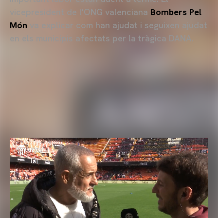
vicepresident de l'ONG valenciana
Bombers Pel
Món
va explicar com han ajudat i seguixen ajudat
en els municipis afectats per la tràgica DANA.