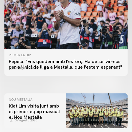
PRIMER EQUIP
PRIMER EQUIP
Pepelu: "Ens quedem amb l'esforç. Ha de servir-nos
📸 #ValenciaNUFC
PRIMER EQUIP
per a l'inici de lliga a Mestalla, que l'estem esperant"
08 agosto 2026
MESTALLA 📍
08 agosto 2026
08 agosto 2026
NOU MESTALLA
Kiat Lim visita junt amb
el primer equip masculí
el Nou Mestalla
07 agosto 2026