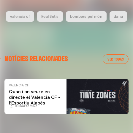
valencia cf
Real Betis
bombers pel món
dana
VALENCIA CF
NOTÍCIES RELACIONADES
ENTRENAMENT DEL VALENCIA CF 04/03/26
VER TODAS
04 marzo 2026
VALENCIA CF
Quan i on veure en
directe el Valencia CF –
l’Esportiu Alabés
03 marzo 2026