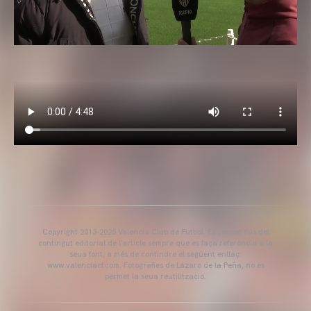
Copyright 2013-2025 Valencia Club de Futbol. Es permet l'ús del
contingut editorial de l'article sempre que es faça referència a la
seua font, a més de contindre el següent enllaç:
www.valenciacf.com. Fotografies de Lázaro de la Peña, no es
permet la seua reutilització.