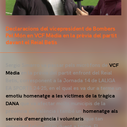
Declaracions del vicepresident de Bombers
Pel Món en VCF Mèdia en la prèvia del partit
davant el Reial Betis
Sergio Simarro va passar pels micròfons de
VCF
Mèdia
en la prèvia del partit enfront del Reial
Betis, corresponent a la Jornada 14 de LALIGA
EA SPORTS 24-25, en el qual es va dur a terme un
emotiu homenatge a les víctimes de la tràgica
DANA
que va afectar molts municipis de la
província de València i també un
homenatge als
serveis d'emergència i voluntaris
que tan
important labor estan duent a terme. El