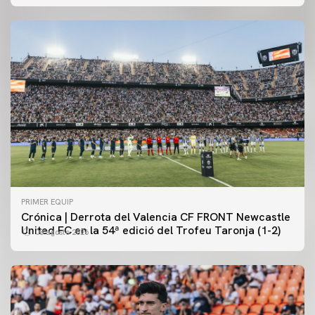
PRIMER EQUIP
Crónica | Derrota del Valencia CF FRONT Newcastle
United FC en la 54ª edició del Trofeu Taronja (1-2)
08 agosto 2026