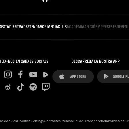
S
ESTADI
ENTRADES
TENDA
VCF MEDIA
CLUB
ACADÈMIA
AFICIÓ
EMPRESES
ESDEVEN
UEIX-NOS EN XARXES SOCIALS
DESCARREGA LA NOSTRA APP
 de cookies
Cookies Settings
Contactes
Premsa
Llei de Transparència
Política de Pr