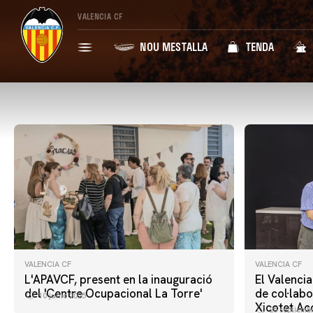
VALENCIA CF
NOU MESTALLA
TENDA
VALENCIA CF
VALENCIA CF
L'APAVCF, present en la inauguració
El Valenci
del 'Centre Ocupacional La Torre'
de col·lab
10 junio 2025
Xicotet Ac
25 septiemb