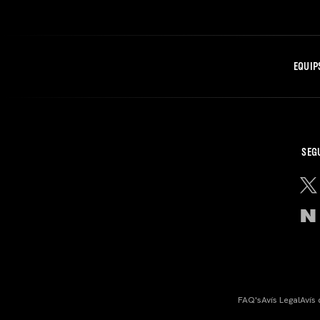
EQUIP
SEG
FAQ's
Avís Legal
Avís