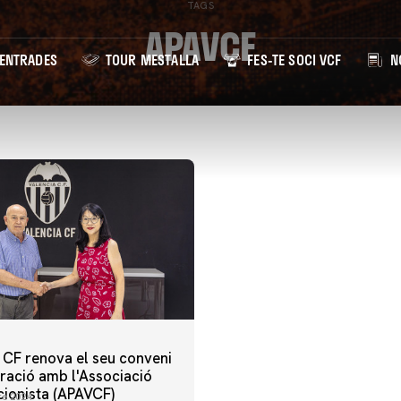
TAGS
APAVCF
ENTRADES
TOUR MESTALLA
FES-TE SOCI VCF
NO
a CF renova el seu conveni
oració amb l'Associació
cionista (APAVCF)
re 2024