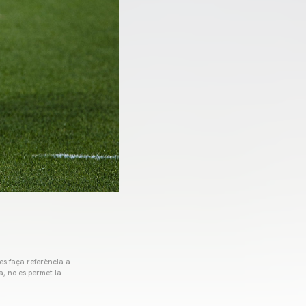
 es faça referència a
a, no es permet la