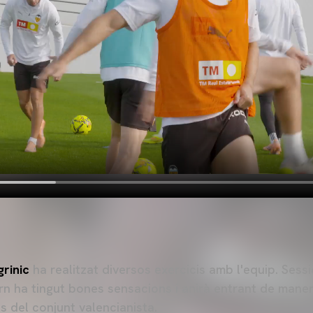
grinic
ha realitzat diversos exercicis amb l'equip. Sessi
n ha tingut bones sensacions i anirà entrant de maner
 del conjunt valencianista.