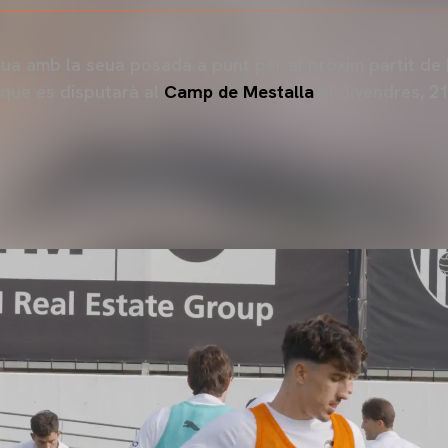
ua amb la seua posada a punt per al pròxim partit d
que es disputarà al
Camp de Mestalla
el divendres, 2