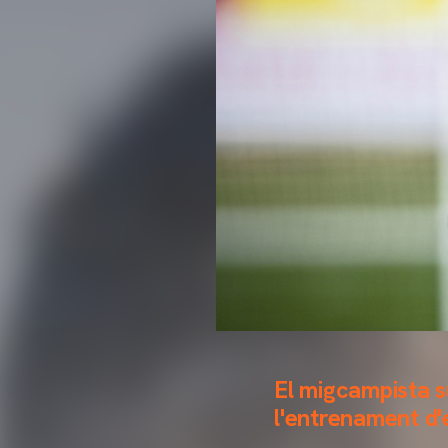
El migcampista su
l'entrenament d'