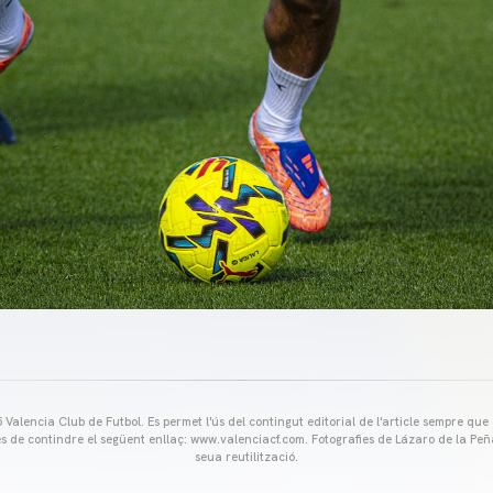
Valencia Club de Futbol. Es permet l'ús del contingut editorial de l'article sempre que
és de contindre el següent enllaç: www.valenciacf.com. Fotografies de Lázaro de la Peñ
seua reutilització.