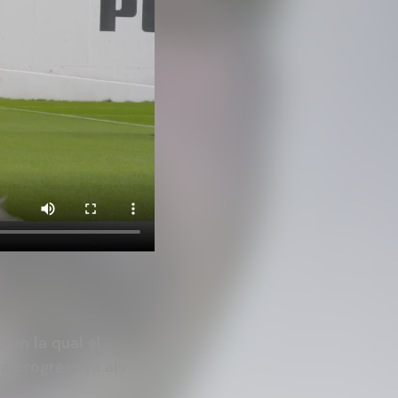
ó en la qual el
a progressiva als