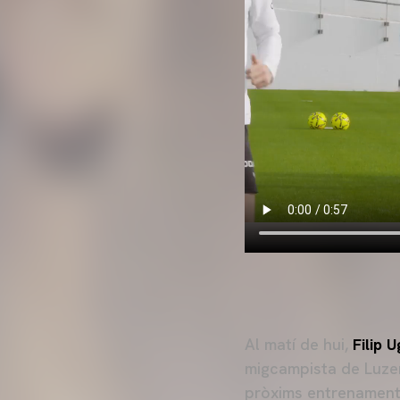
Al matí de hui,
Filip U
migcampista de Luzer
pròxims entrenaments