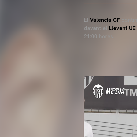
El
Valencia CF
contin
davant el
Llevant UE
21:00 hores.