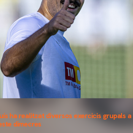
ís ha realitzat diversos exercicis grupals a
este dimecres