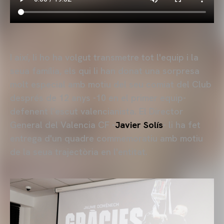
I així, li ho ha volgut transmetre tot l'equip i la
seua família, els qui li han donat una sorpresa
molt especial amb motiu del seu comiat del Club
després de 12 anys -10 en el primer equip-
defenent l'escut valencianista. El Director
General del Valencia CF -
Javier Solís
- li ha fet
entrega d'un quadre commemoratiu amb motiu
de la seua trajectòria en l'entitat.