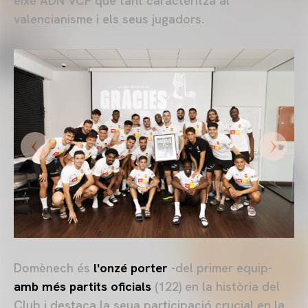
eixe ADN VCF que tant caracteritza al
valencianisme i els seus jugadors.
Domènech és
l'onzé porter
-del primer equip-
amb més partits oficials
(122) en la història del
Club i destaca la seua participació crucial en la