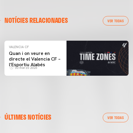
VALENCIA CF
NOTÍCIES RELACIONADES
ENTRENAMENT DEL VALENCIA CF 04/03/26
VER TODAS
04 marzo 2026
VALENCIA CF
Quan i on veure en
directe el Valencia CF –
l’Esportiu Alabés
03 marzo 2026
ÚLTIMES NOTÍCIES
VER TODAS