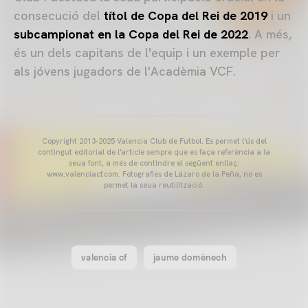
consecució del
títol de
Copa del Rei de 2019
i un
subcampionat en la Copa del Rei de 2022
. A més,
és un dels capitans de l'equip i un exemple per
als jóvens jugadors de l'Acadèmia VCF.
Copyright 2013-2025 Valencia Club de Futbol. Es permet l'ús del
contingut editorial de l'article sempre que es faça referència a la
seua font, a més de contindre el següent enllaç:
www.valenciacf.com. Fotografies de Lázaro de la Peña, no es
permet la seua reutilització.
valencia cf
jaume domènech