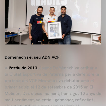
Domènech i el seu ADN VCF
A
l'estiu de 2013
, Jaume Domènech va arribar a
la Ciutat Esportiva de Paterna per a defendre la
porteria del VCF Mestalla i va debutar amb el
primer equip el 12 de setembre de 2015 en El
Molinón. Des d'eixe moment, han sigut 10 anys de
molt sentiment, valentia i germanor, reflectint