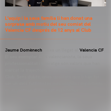
L'equip i la seua família li han donat una
sorpresa amb motiu del seu comiat del
Valencia CF després de 12 anys al Club
Jaume Domènech
deixa un llegat al
Valencia CF
.
El seu exemplar ADN valencianista, la seua
professionalitat i lideratge són valors que han
marcat la trajectòria del porter d'Almenara al
Club. Sens dubte, unes qualitats que li han fet
ser un dels futbolistes més volguts i importants
en el vestuari durant tot este temps.