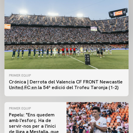
PRIMER EQUIP
Crónica | Derrota del Valencia CF FRONT Newcastle
United FC en la 54ª edició del Trofeu Taronja (1-2)
08 agosto 2026
PRIMER EQUIP
Pepelu: "Ens quedem
amb l'esforç. Ha de
servir-nos per a l'inici
PRIMER EQUIP
de lliga a Mestalla, que