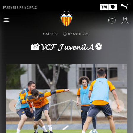
PARTNERS PRINCIPALS
GALERÍES
09 ABRIL 2021
📸 𝓥𝓒𝓕 𝓙𝓾𝓿𝓮𝓷𝓲𝓵 𝓐 ⚽️