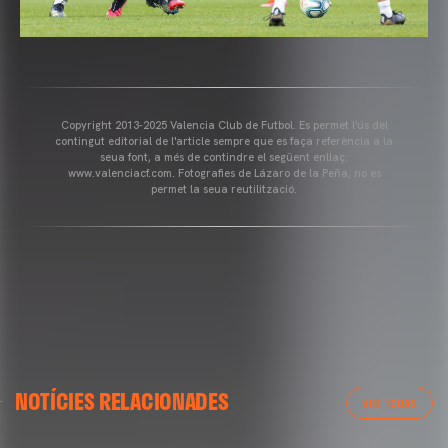
Copyright 2013-2025 Valencia Club de Futbol. Es permet l'ús del
contingut editorial de l'article sempre que es faça referència a la
seua font, a més de contindre el següent enllaç:
www.valenciacf.com. Fotografies de Lázaro de la Peña, no es
permet la seua reutilització.
GALERÍES
GALERÍES
NOTÍCIES RELACIONADES
IMATGES DE L'ENTRENAMENT DEL VALENCIA CF
ARRIBADA A GRAN CANÀRIA
VER TODAS
1/05/2025
02 mayo 2025
01 mayo 2025