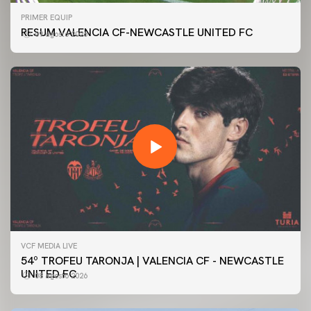
PRIMER EQUIP
RESUM VALENCIA CF-NEWCASTLE UNITED FC
09 agosto 2026
VCF MEDIA LIVE
54º TROFEU TARONJA | VALENCIA CF - NEWCASTLE
UNITED FC
08 agosto 2026