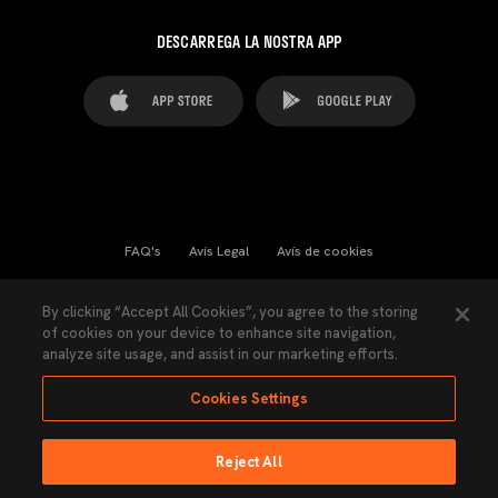
DESCARREGA LA NOSTRA APP
FAQ's
Avís Legal
Avís de cookies
Cookies Settings
Contactes
Premsa
By clicking “Accept All Cookies”, you agree to the storing
of cookies on your device to enhance site navigation,
Llei de Transparència
Política de Privacitat
analyze site usage, and assist in our marketing efforts.
Accessibilitat
Cookies Settings
Reject All
Ninguna parte de esta página puede ser reproducida sin el permiso del Valencia