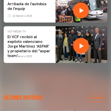
Arribada de l'autobús
de l'equip
22 febrero 2025
VCF MEDIA TV
El VCF recibió al
expiloto valenciano
Jorge Martínez 'ASPAR'
y propietario del ''aspar
team'
09 febrero 2025
ÚLTIMES NOTÍCIES
VER TODAS