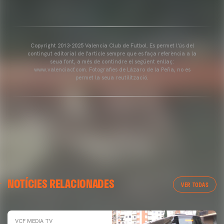
Copyright 2013-2025 Valencia Club de Futbol. Es permet l'ús del
contingut editorial de l'article sempre que es faça referència a la
seua font, a més de contindre el següent enllaç:
www.valenciacf.com. Fotografies de Lázaro de la Peña, no es
permet la seua reutilització.
NOTÍCIES RELACIONADES
VER TODAS
VCF MEDIA TV