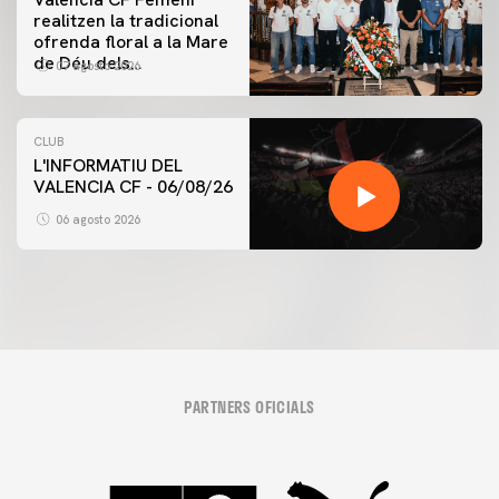
realitzen la tradicional
ofrenda floral a la Mare
de Déu dels
07 agosto 2026
Desamparats
CLUB
L'INFORMATIU DEL
VALENCIA CF - 06/08/26
06 agosto 2026
PARTNERS OFICIALS