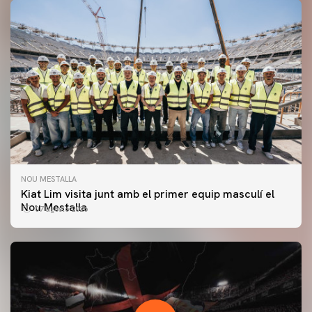
NOU MESTALLA
Kiat Lim visita junt amb el primer equip masculí el
Nou Mestalla
07 agosto 2026