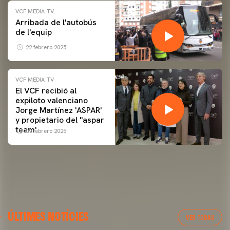
VCF MEDIA TV
Arribada de l'autobús
de l'equip
22 febrero 2025
VCF MEDIA TV
El VCF recibió al
expiloto valenciano
Jorge Martínez 'ASPAR'
y propietario del ''aspar
team'
09 febrero 2025
ÚLTIMES NOTÍCIES
VER TODAS