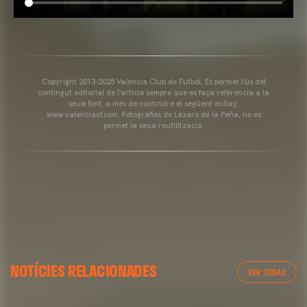
Copyright 2013-2025 Valencia Club de Futbol. Es permet l'ús del
contingut editorial de l'article sempre que es faça referència a la
seua font, a més de contindre el següent enllaç:
www.valenciacf.com. Fotografies de Lázaro de la Peña, no es
permet la seua reutilització.
NOTÍCIES RELACIONADES
VER TODAS