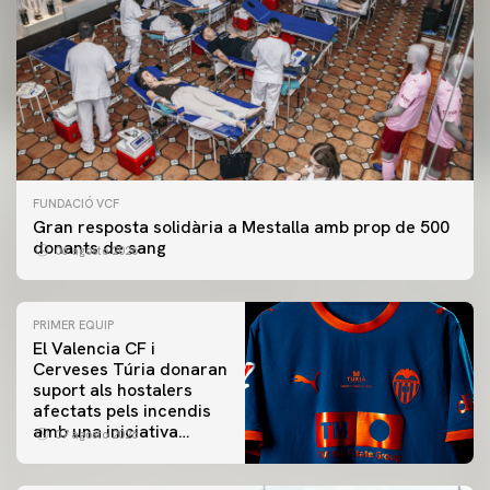
FUNDACIÓ VCF
Gran resposta solidària a Mestalla amb prop de 500
donants de sang
06 agosto 2026
PRIMER EQUIP
El Valencia CF i
Cerveses Túria donaran
suport als hostalers
afectats pels incendis
amb una iniciativa
07 agosto 2026
especial al Trofeu
Taronja