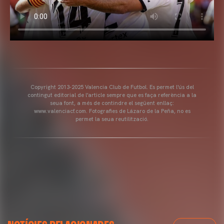
Copyright 2013-2025 Valencia Club de Futbol. Es permet l'ús del
contingut editorial de l'article sempre que es faça referència a la
seua font, a més de contindre el següent enllaç:
www.valenciacf.com. Fotografies de Lázaro de la Peña, no es
permet la seua reutilització.