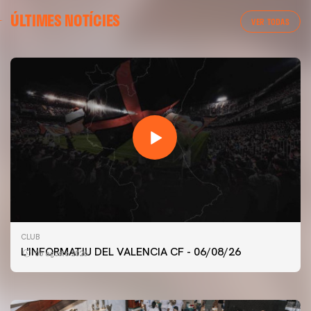
ÚLTIMES NOTÍCIES
VER TODAS
PRIMER EQUIP
CLUB
ENTRENAMENT DEL VALENCIA CF 6/8/2026
L'INFORMATIU DEL VALENCIA CF - 06/08/26
06 agosto 2026
06 agosto 2026