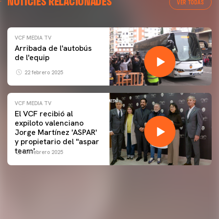
NOTÍCIES RELACIONADES
VER TODAS
VCF MEDIA TV
Arribada de l'autobús
de l'equip
22 febrero 2025
VCF MEDIA TV
El VCF recibió al
expiloto valenciano
Jorge Martínez 'ASPAR'
y propietario del ''aspar
team'
09 febrero 2025