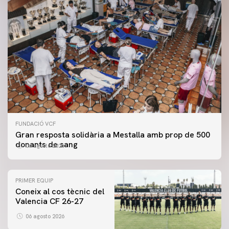
FUNDACIÓ VCF
Gran resposta solidària a Mestalla amb prop de 500
donants de sang
06 agosto 2026
PRIMER EQUIP
Coneix al cos tècnic del
Valencia CF 26-27
06 agosto 2026