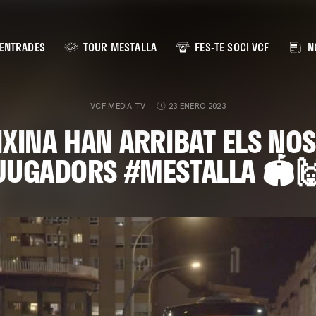
ENTRADES
TOUR MESTALLA
FES-TE SOCI VCF
NO
VCF MEDIA TV
23 ENERO 2023
IXINA HAN ARRIBAT ELS NO
JUGADORS #MESTALLA 🏟️