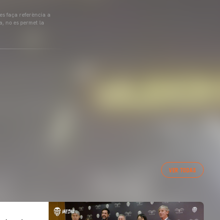
 es faça referència a
a, no es permet la
VER TODAS