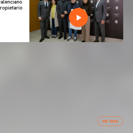
 valenciano
ropietario
VER TODAS