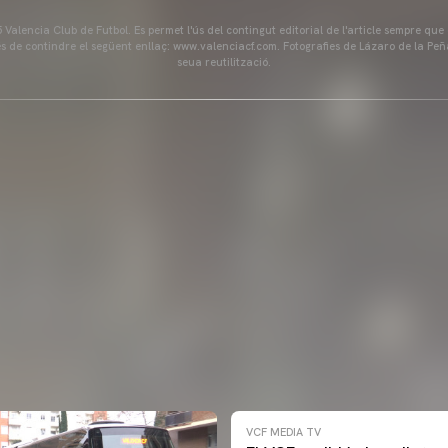
Valencia Club de Futbol. Es permet l'ús del contingut editorial de l'article sempre que
és de contindre el següent enllaç: www.valenciacf.com. Fotografies de Lázaro de la Peñ
seua reutilització.
VCF MEDIA TV