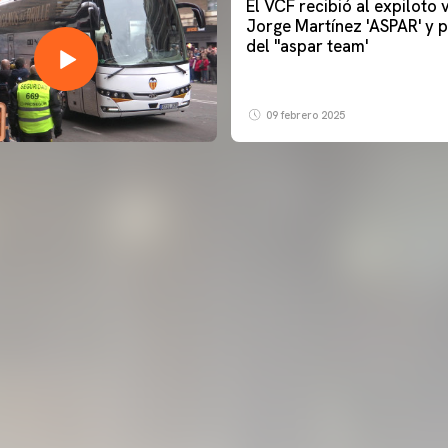
El VCF recibió al expiloto
Jorge Martínez 'ASPAR' y p
del ''aspar team'
09 febrero 2025