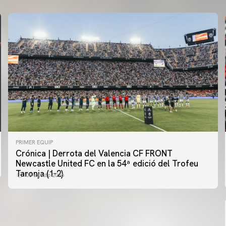
PRIMER EQUIP
Crónica | Derrota del Valencia CF FRONT
PRIMER EQUIP
Newcastle United FC en la 54ª edició del Trofeu
MESTALLA 📍
Taronja (1-2)
08 agosto 2026
08 agosto 2026