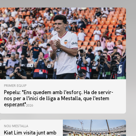
PRIMER EQUIP
Pepelu: "Ens quedem amb l'esforç. Ha de servir-
nos per a l'inici de lliga a Mestalla, que l'estem
esperant"
08 agosto 2026
NOU MESTALLA
Kiat Lim visita junt amb