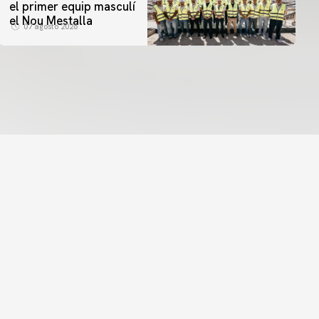
el primer equip masculí
el Nou Mestalla
07 agosto 2026