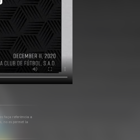
 es faça referència a
a, no es permet la