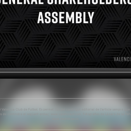
Valencia Club de Futbol. Es permet l'ús del contingut editorial de l'article sempre que
és de contindre el següent enllaç: www.valenciacf.com. Fotografies de Lázaro de la Peñ
seua reutilització.