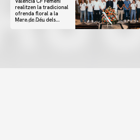
Valencia CF Femení
realitzen la tradicional
ofrenda floral a la
Mare de Déu dels
07 agosto 2026
Desamparats