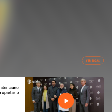
VER TODAS
 valenciano
ropietario