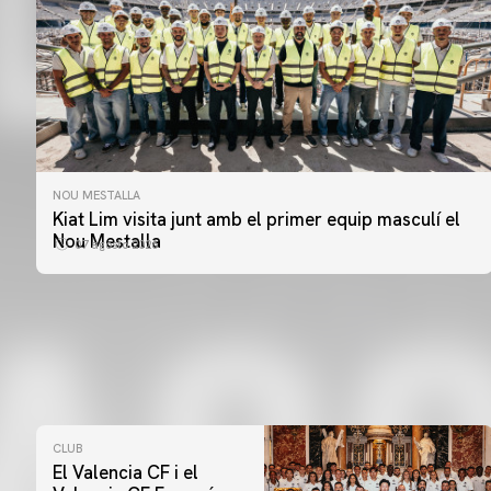
NOU MESTALLA
Kiat Lim visita junt amb el primer equip masculí el
Nou Mestalla
07 agosto 2026
CLUB
El Valencia CF i el