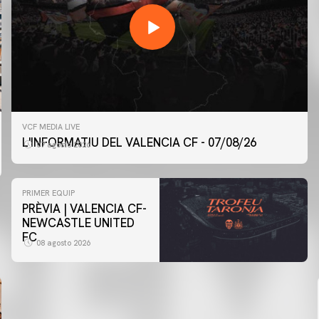
VCF MEDIA LIVE
L'INFORMATIU DEL VALENCIA CF - 07/08/26
07 agosto 2026
PRIMER EQUIP
PRÈVIA | VALENCIA CF-
NEWCASTLE UNITED
FC
08 agosto 2026