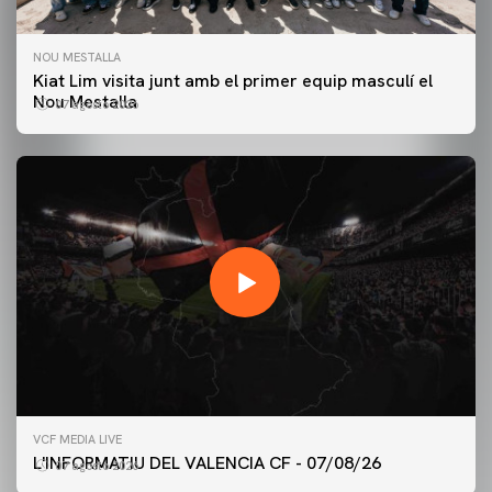
NOU MESTALLA
Kiat Lim visita junt amb el primer equip masculí el
Nou Mestalla
07 agosto 2026
PRIMER EQUIP
VCF MEDIA LIVE
ENTRENAMENT DEL VALENCIA CF 7/8/2026
L'INFORMATIU DEL VALENCIA CF - 07/08/26
07 agosto 2026
07 agosto 2026