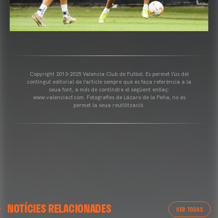
Copyright 2013-2025 Valencia Club de Futbol. Es permet l'ús del
contingut editorial de l'article sempre que es faça referència a la
seua font, a més de contindre el següent enllaç:
www.valenciacf.com. Fotografies de Lázaro de la Peña, no es
permet la seua reutilització.
GALERÍES
GALERÍES
NOTÍCIES RELACIONADES
IMATGES DE L'ENTRENAMENT DEL VALENCIA CF
ARRIBADA A GRAN CANÀRIA
VER TODAS
1/05/2025