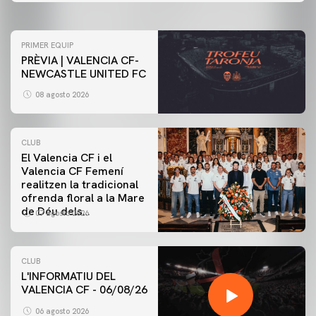
PRIMER EQUIP
PRÈVIA | VALENCIA CF-
NEWCASTLE UNITED FC
08 agosto 2026
CLUB
El Valencia CF i el
Valencia CF Femení
realitzen la tradicional
ofrenda floral a la Mare
de Déu dels
07 agosto 2026
Desamparats
CLUB
L'INFORMATIU DEL
VALENCIA CF - 06/08/26
06 agosto 2026